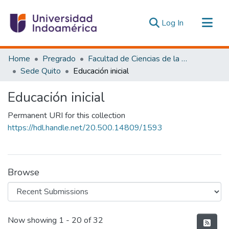
(current)
Log In
Communities & Collections
Home
Pregrado
Facultad de Ciencias de la Educación, De la Educación y Desarrollo Social
All of DSpace
Sede Quito
Educación inicial
Statistics
Educación inicial
Estadísticas Externas
Permanent URI for this collection
https://hdl.handle.net/20.500.14809/1593
Browse
Recent Submissions
Now showing
1 - 20 of 32