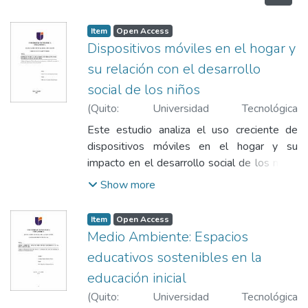
Item
Open Access
Dispositivos móviles en el hogar y
su relación con el desarrollo
social de los niños
(
Quito: Universidad Tecnológica
Indoamérica
,
2025
)
Arboleda Numerable,
Este estudio analiza el uso creciente de
Michell David
;
Mora Rosales, José
dispositivos móviles en el hogar y su
Clemente
impacto en el desarrollo social de los niños
de 3 a 5 años. A nivel internacional y en
Show more
Latinoamérica, diversas investigaciones
alertan sobre los riesgos de la exposición
Item
Open Access
temprana a la tecnología, mientras que en
Medio Ambiente: Espacios
Ecuador el currículo de Educación Inicial
educativos sostenibles en la
enfatiza el fortalecimiento de habilidades
educación inicial
sociales. Con un enfoque cuantitativo
descriptivo- correlacional, basada en una
(
Quito: Universidad Tecnológica