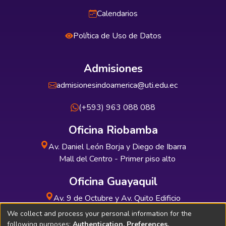
Calendarios
Política de Uso de Datos
Admisiones
admisionesindoamerica@uti.edu.ec
(+593) 963 088 088
Oficina Riobamba
Av. Daniel León Borja y Diego de Ibarra
Mall del Centro - Primer piso alto
Oficina Guayaquil
Av. 9 de Octubre y Av. Quito Edificio
INDUAUTO - Planta baja
We collect and process your personal information for the
following purposes:
Authentication, Preferences,