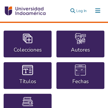
(current)
Log In
Communities & Collections
All of DSpace
Statistics
Estadísticas Externas
Colecciones
Autores
Títulos
Fechas