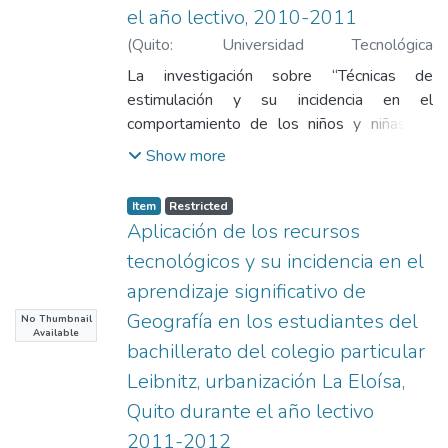
el año lectivo, 2010-2011
(
Quito: Universidad Tecnológica
Indoamérica
,
2012
)
Yánez Vega, Elsa
La investigación sobre “Técnicas de
Magola
;
Álvarez, José Édgar
estimulación y su incidencia en el
comportamiento de los niños y niñas de
cinco años en el Jardín de Infantes “Virginia
Show more
Larenas” de la parroquia de Tumbaco del
Distrito Metropolitano de Quito, durante el
Item
Restricted
año lectivo, 2010-2011”. Tiene por
Aplicación de los recursos
objetivo analizar la incidencia de las técnicas
tecnológicos y su incidencia en el
de estimulación en niños/as. Los niños/as
aprendizaje significativo de
irán ejerciendo más control sobre el mundo
que les rodea, proporcionándoles una
Geografía en los estudiantes del
No Thumbnail
Available
sensación de bienestar, satisfacción y
bachillerato del colegio particular
seguridad. La estimulación ejerce una
Leibnitz, urbanización La Eloísa,
influencia positiva en el desarrollo personal
Quito durante el año lectivo
y su comportamiento, potencia el desarrollo
cognitivo, social y emocional de niños/as
2011-2012