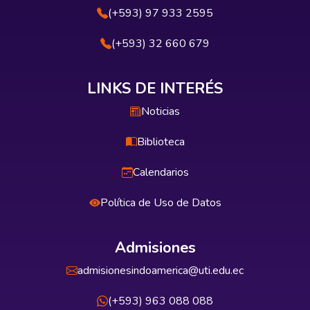
establecer conclusiones y recomendaciones
(+593) 97 933 2595
generales y en base de ellas se propone
implementar un “Plan de Capacitación a los
(+593) 32 660 679
Docentes sobre técnicas y estrategias
metodológicas activas y participativas en el
aula.
LINKS DE INTERÉS
Noticias
Biblioteca
Calendarios
Política de Uso de Datos
Admisiones
admisionesindoamerica@uti.edu.ec
(+593) 963 088 088