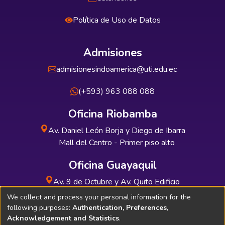
Política de Uso de Datos
Admisiones
admisionesindoamerica@uti.edu.ec
(+593) 963 088 088
Oficina Riobamba
Av. Daniel León Borja y Diego de Ibarra
Mall del Centro - Primer piso alto
Oficina Guayaquil
Av. 9 de Octubre y Av. Quito Edificio
INDUAUTO - Planta baja
We collect and process your personal information for the
following purposes:
Authentication, Preferences,
Acknowledgement and Statistics
.