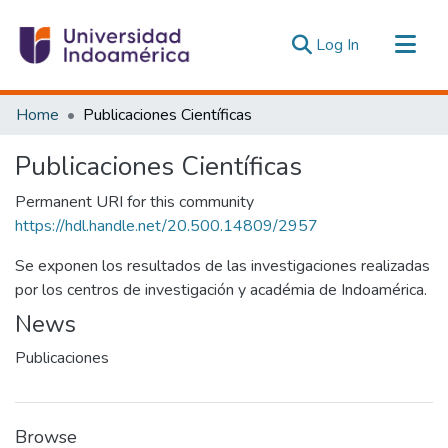
(current)
Log In
Communities & Collections
Home
Publicaciones Científicas
All of DSpace
Publicaciones Científicas
Statistics
Estadísticas Externas
Permanent URI for this community
https://hdl.handle.net/20.500.14809/2957
Se exponen los resultados de las investigaciones realizadas
por los centros de investigación y académia de Indoamérica.
News
Publicaciones
Browse