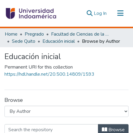
(current)
Log In
Communities & Collections
Home
Pregrado
Facultad de Ciencias de la Educación, De la Educación y Desarrollo Social
All of DSpace
Sede Quito
Educación inicial
Browse by Author
Estadísticas Externas
Educación inicial
Permanent URI for this collection
https://hdl.handle.net/20.500.14809/1593
Browse
Browsing Educación inicial by Author
Browse