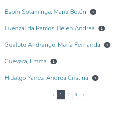
Espín Sotaminga, María Belén
1
Fuenzalida Ramos, Belén Andrea
1
Gualoto Andrango, María Fernanda
1
Guevara, Emma
1
Hidalgo Yánez, Andrea Cristina
1
(current)
«
1
2
3
»