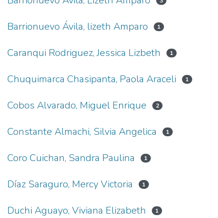
Barrionuevo Ávila, Lizeth Amparo
3
Barrionuevo Ávila, lizeth Amparo
1
Caranqui Rodriguez, Jessica Lizbeth
1
Chuquimarca Chasipanta, Paola Araceli
1
Cobos Alvarado, Miguel Enrique
2
Constante Almachi, Silvia Angelica
1
Coro Cuichan, Sandra Paulina
1
Díaz Saraguro, Mercy Victoria
1
Duchi Aguayo, Viviana Elizabeth
1