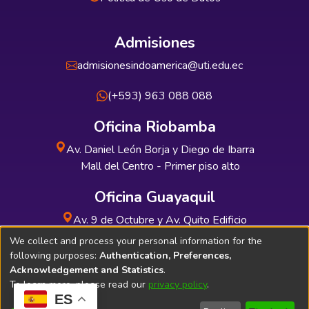
Admisiones
admisionesindoamerica@uti.edu.ec
(+593) 963 088 088
Oficina Riobamba
Av. Daniel León Borja y Diego de Ibarra
Mall del Centro - Primer piso alto
Oficina Guayaquil
Av. 9 de Octubre y Av. Quito Edificio
INDUAUTO - Planta baja
We collect and process your personal information for the
following purposes:
Authentication, Preferences,
Acknowledgement and Statistics
.
To learn more, please read our
privacy policy
.
ES
Soporte Técnico
Bibliolatino.com