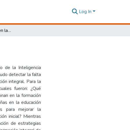
Log In
Inteligencia emocional en la educación inicial
o de la Inteligencia
udo detectar la falta
ión integral. Para la
cuales fueron: ¿Qué
onan en la formación
iñas en la educación
vas para mejorar la
ión inicial? Mientras
ación de estrategias