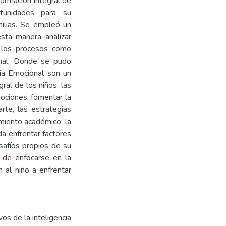
formación integral de
tunidades para su
ilias. Se empleó un
esta manera analizar
to los procesos como
onal. Donde se pudo
cia Emocional son un
ral de los niños, las
ociones, fomentar la
rte, las estrategias
miento académico, la
da enfrentar factores
safíos propios de su
 de enfocarse en la
 al niño a enfrentar
vos de la inteligencia