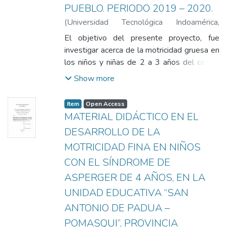
PUEBLO. PERIODO 2019 – 2020.
(
Universidad Tecnológica Indoamérica
,
2020-03-18
)
Pabón Acosta, Ana Margoth
;
El objetivo del presente proyecto, fue
Guevara, Emma
investigar acerca de la motricidad gruesa en
los niños y niñas de 2 a 3 años del centro
de desarrollo infantil “Luceritos de Amor”
Show more
ubicado en la Provincia Pichincha, Cantón
Quito, Parroquia Comité del Pueblo en el
Item
Open Access
año lectivo 2019-2020. El juego
MATERIAL DIDÁCTICO EN EL
fundamental en la vida del niño ya que
DESARROLLO DE LA
fomenta el desarrollo de motor grueso. Por
MOTRICIDAD FINA EN NIÑOS
otra parte, el desarrollo motor es necesario
para la metodología juego trabajo. Para la
CON EL SÍNDROME DE
presente investigación se basó en el
ASPERGER DE 4 AÑOS, EN LA
enfoque crítico propositivo y como
UNIDAD EDUCATIVA “SAN
modalidad se empleó la investigación de
ANTONIO DE PADUA –
campo, que permitió obtener información
referente a la población de estudio a través
POMASQUI”, PROVINCIA