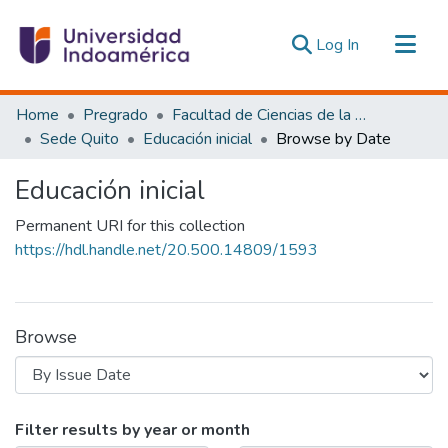
(current)
Log In
Communities & Collections
Home
Pregrado
Facultad de Ciencias de la Educación, De la Educación y Desarrollo Social
All of DSpace
Sede Quito
Educación inicial
Browse by Date
Estadísticas Externas
Educación inicial
Permanent URI for this collection
https://hdl.handle.net/20.500.14809/1593
Browse
Browsing Educación inicial by Issue 
Filter results by year or month