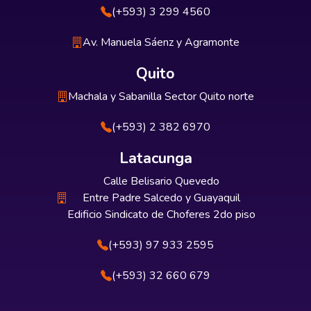
Ecuador, contravenía principios
(+593) 3 299 4560
fundamentales establecidos en la
Av. Manuela Sáenz y Agramonte
Constitución, como la corresponsabilidad
parental, la igualdad y la no discriminación,
Quito
así como también vulneraba el interés
superior del niño. El análisis realizado a esta
Machala y Sabanilla Sector Quito norte
sentencia busca reflexionar sobre cómo las
(+593) 2 382 6970
disposiciones redactadas en los numerales
2 y 4 del artículo 106, generaban
Latacunga
estereotipos sobre las mujeres
promoviendo una forma de discriminación
Calle Belisario Quevedo
contra los hombres, afectando el principio
Entre Padre Salcedo y Guayaquil
de igualdad ante la ley.
Edificio Sindicato de Choferes 2do piso
(+593) 97 933 2595
(+593) 32 660 679