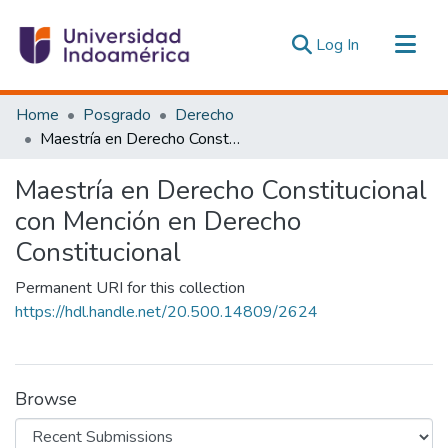
(current)
Log In
Communities & Collections
Home
Posgrado
Derecho
All of DSpace
Maestría en Derecho Constitucional con Mención en Derecho Constitucional
Statistics
Maestría en Derecho Constitucional
Estadísticas Externas
con Mención en Derecho
Constitucional
Permanent URI for this collection
https://hdl.handle.net/20.500.14809/2624
Browse