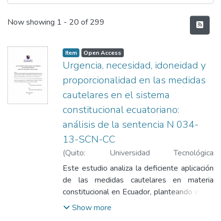
Recent Submissions
Now showing
1 - 20 of 299
Item
Open Access
Urgencia, necesidad, idoneidad y
proporcionalidad en las medidas
cautelares en el sistema
constitucional ecuatoriano:
análisis de la sentencia N 034-
13-SCN-CC
(
Quito: Universidad Tecnológica
Indoamérica
,
2025
)
Yánez Sánchez,
Este estudio analiza la deficiente aplicación
Santiago David
;
Villacís Mogrovejo,
de las medidas cautelares en materia
Francisco David
constitucional en Ecuador, planteando como
objetivo general determinar parámetros
Show more
constitucionales para su otorgamiento bajo