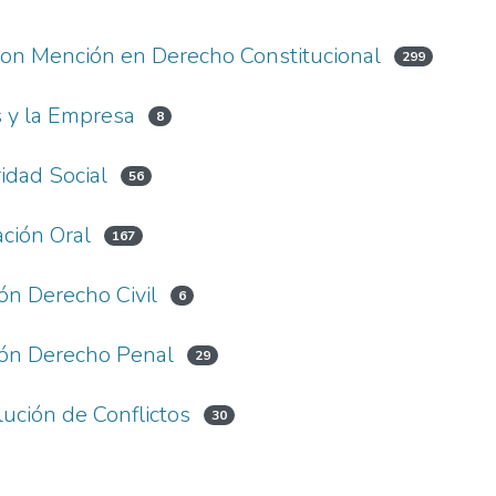
con Mención en Derecho Constitucional
299
 y la Empresa
8
idad Social
56
ación Oral
167
ón Derecho Civil
6
ión Derecho Penal
29
lución de Conflictos
30