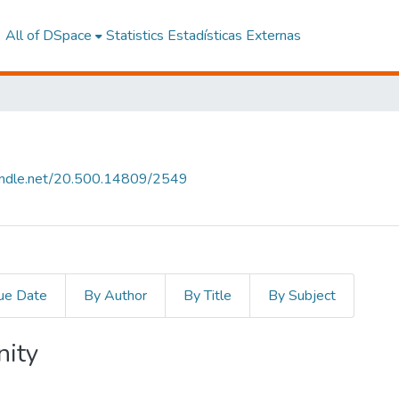
All of DSpace
Statistics
Estadísticas Externas
handle.net/20.500.14809/2549
ue Date
By Author
By Title
By Subject
nity