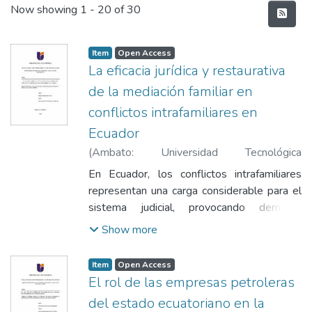
Recent Submissions
Now showing
1 - 20 of 30
Item
Open Access
La eficacia jurídica y restaurativa
de la mediación familiar en
conflictos intrafamiliares en
Ecuador
(
Ambato: Universidad Tecnológica
Indoamérica
,
2026
)
Reyes Terán, Mónica
En Ecuador, los conflictos intrafamiliares
Fabiola
;
Chimborazo Castillo, Luis Andrés
representan una carga considerable para el
sistema judicial, provocando demoras
procesales y deterioro emocional entre los
Show more
involucrados. Ante esta problemática, la
mediación familiar con enfoque restaurativo
Item
Open Access
se presenta como una alternativa jurídica
El rol de las empresas petroleras
viable que promueve soluciones ágiles y
del estado ecuatoriano en la
humanas, orientadas a la reconstrucción de