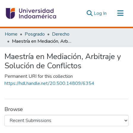
(current)
Log In
Communities & Collections
Home
Posgrado
Derecho
All of DSpace
Maestría en Mediación, Arbitraje y Solución de Conflictos
Statistics
Maestría en Mediación, Arbitraje y
Estadísticas Externas
Solución de Conflictos
Permanent URI for this collection
https://hdl.handle.net/20.500.14809/6354
Browse