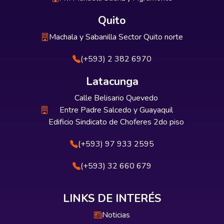
imparcial y confidencial del notario formado
Quito
para tales efectos. En Ecuador, al igual que
en países como España y México, los
Machala y Sabanilla Sector Quito norte
notarios en tanto funcionarios públicos del
(+593) 2 382 6970
Estado y especialistas en Derecho, están
en capacidad de asesorar resolver
Latacunga
determinados conflictos que surjan entre
las partes sin tener que acudir a juicio.
Calle Belisario Quevedo
Entre Padre Salcedo y Guayaquil
Edificio Sindicato de Choferes 2do piso
(+593) 97 933 2595
(+593) 32 660 679
LINKS DE INTERÉS
Noticias