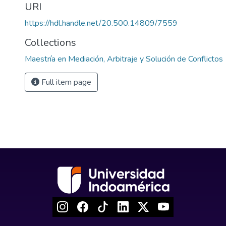
URI
https://hdl.handle.net/20.500.14809/7559
Collections
Maestría en Mediación, Arbitraje y Solución de Conflictos
Full item page