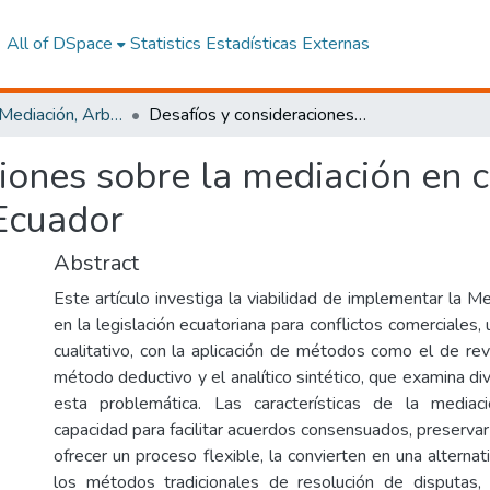
All of DSpace
Statistics
Estadísticas Externas
Maestría en Mediación, Arbitraje y Solución de Conflictos
Desafíos y consideraciones sobre la mediación en conflictos comerciales internacionales para Ecuador
iones sobre la mediación en c
 Ecuador
Abstract
Este artículo investiga la viabilidad de implementar la Me
en la legislación ecuatoriana para conflictos comerciales, 
cualitativo, con la aplicación de métodos como el de revis
método deductivo y el analítico sintético, que examina d
esta problemática. Las características de la media
capacidad para facilitar acuerdos consensuados, preservar 
ofrecer un proceso flexible, la convierten en una alternati
los métodos tradicionales de resolución de disputa