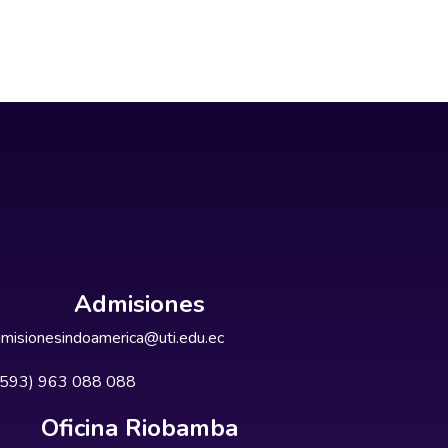
Admisiones
misionesindoamerica@uti.edu.ec
+593) 963 088 088
Oficina Riobamba