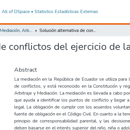
All of DSpace
Statistics
Estadísticas Externas
Maestría en Mediación, Arbitraje y Solución de Conflictos
Solución alternativa de conflictos del ejercicio de la tenencia de niños, niñas y adolescentes
e conflictos del ejercicio de l
Abstract
La mediación en la República de Ecuador se utiliza para l
de conflictos, y está reconocido en la Constitución y re
Arbitraje y Mediación. La mediación es llevada a cabo por
que ayuda a identificar los puntos de conflicto y llegar a
legal. La obligación de cumplir con los acuerdos volunta
fuente de obligación en el Código Civil. En cuanto a la ten
principio de corresponsabilidad parental, y las decision
deben basarse en el interés superior del niño, niña o ad