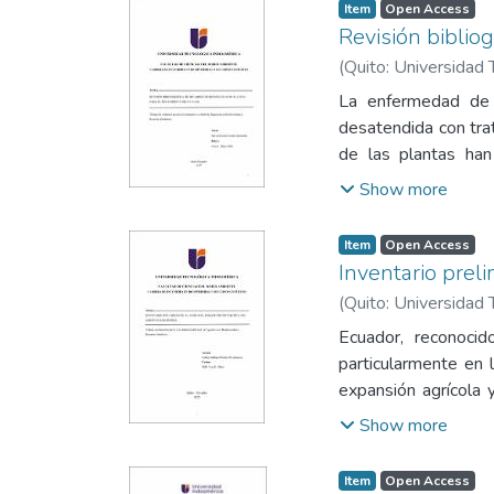
Item
Open Access
Revisión biblio
(
Quito: Universidad 
La enfermedad de 
desatendida con tra
de las plantas han
bibliográfica anali
Show more
centra en los estud
identificaron un to
Item
Open Access
más estudiadas fu
Inventario prel
flavonoides, terpe
(
Quito: Universidad 
antiparasitaria sign
Ecuador, reconocid
su eficacia clínica
particularmente en 
desarrollo de estrat
expansión agrícola 
información científ
Show more
realizar un inventar
Chocó ecuatoriano, 
Item
Open Access