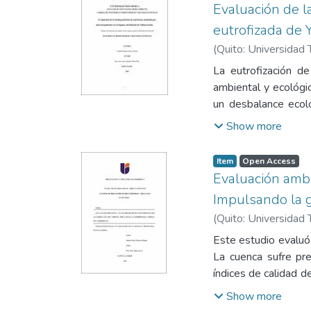
salidas de campo co
Evaluación de l
identificación de lo
eutrofizada de 
Herbario Nacional.
(
Quito: Universidad 
Melastomataceae y 
en estado de amenaz
La eutrofización d
alta diversidad flor
ambiental y ecológi
especies endémicas 
un desbalance ecoló
registradas carece d
algas y la disminuci
Show more
estudios taxonómicos
agua, tanto econó
biodegradación de 
Item
Open Access
humedal Ramsar del 
Evaluación ambi
consistieron en aisl
Impulsando la 
de reducir las conc
(
Quito: Universidad 
iniciales y finales 
tratamiento se evid
Este estudio evaluó
observar el potenci
La cuenca sufre pre
se enfatizó la imp
índices de calidad 
problemas como la 
Ephemeroptera, Plec
Show more
también la restaur
ecosistema: Índice 