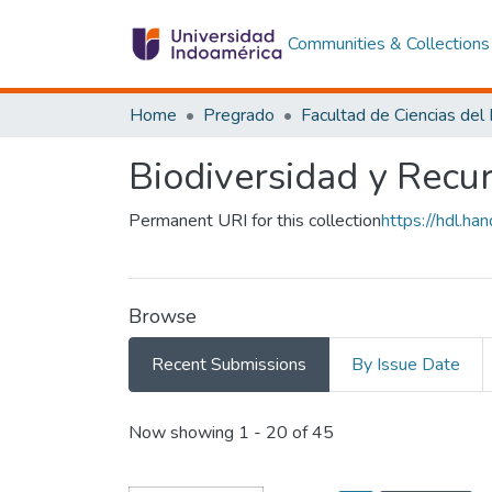
Communities & Collections
Home
Pregrado
Biodiversidad y Recu
Permanent URI for this collection
https://hdl.h
Browse
Recent Submissions
By Issue Date
Recent Submissions
Now showing
1 - 20 of 45