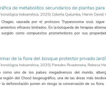
gráfica de metabolitos secundarios de plantas para
Tecnológica Indoamérica
,
2025
)
Cobeña Quilumba, Marvin David
;
Chagas, causada por el protozoo Trypanosoma cruzi, sigue 
tamientos eficaces limitados. En la búsqueda de terapias alterna
 surgido como compuestos prometedores por sus propiedades 
za la literatura científica desde 1963 a 2023 utilizando las her
ios que investigan el uso de compuestos derivados de plantas p
tal de 599 documentos, con Brasil a la cabeza en volumen de publ
eron Asteraceae, Lauraceae y Myrtaceae, y los metabolitos
iminar de la flora del bosque protector privado Jar
nos y esteroles. Entre los compuestos notables, MoFTI y T- 
Tecnológica Indoamérica
,
2025
)
Paredes Rivadeneira, Rebeca Me
ificativa. Pese a los prometedores resultados in vitro, es necesar
o como uno de los países megadiversos del mundo, alberga 
. El estudio pone de relieve una laguna en la investigación en
la región del Chocó biogeográfico, una de las áreas más biodive
egias basadas en productos naturales para combatir esta amenaza
y la deforestación ponen en riesgo la conservación de su flora, 
ica detallada sobre muchas especies. En este contexto, el pre
io preliminar de la flora del bosque protector privado “Jardín d
mediante la recolección selectiva de muestras en sus senderos. 