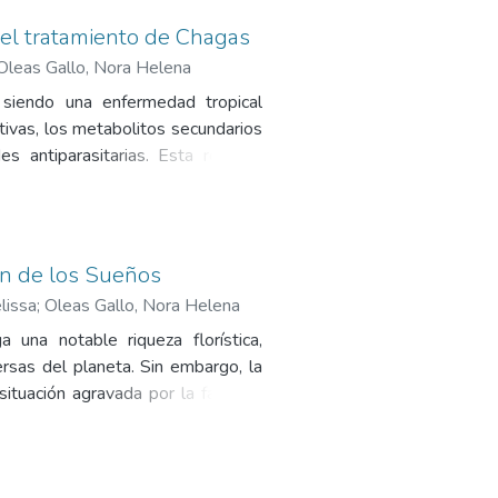
 el tratamiento de Chagas
Oleas Gallo, Nora Helena
siendo una enfermedad tropical
tivas, los metabolitos secundarios
antiparasitarias. Esta revisión
ramientas Scopus y VOSviewer, y se
ara el tratamiento del Chagas. Se
icaciones. Las familias de plantas
 comunes incluyeron alcaloides,
dín de los Sueños
cadinol mostraron una actividad
lissa
;
Oleas Gallo, Nora Helena
io seguir investigando para validar
una notable riqueza florística,
 países como Ecuador y fomenta el
rsas del planeta. Sin embargo, la
 para la salud pública.
situación agravada por la falta de
sente estudio tiene como objetivo
e los Sueños” (JDLS), ubicado en el
Para ello, se llevaron a cabo dos