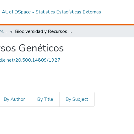
All of DSpace
Statistics
Estadísticas Externas
Facultad de Ciencias del Medio Ambiente
Biodiversidad y Recursos Genéticos
rsos Genéticos
andle.net/20.500.14809/1927
By Author
By Title
By Subject