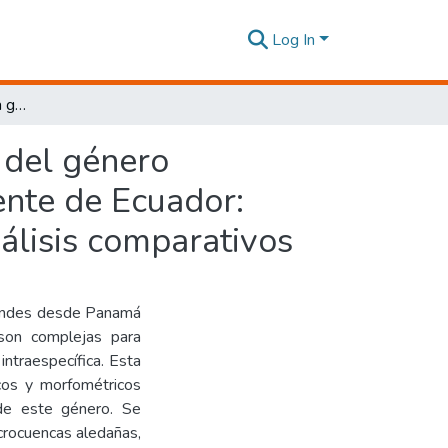
Log In
Morfología y morfometría geométrica de los peces del género Astroblepus en la cuenca del río Intag, al noroccidente de Ecuador: Explorando la diversidad del género a través de análisis comparativos
 del género
ente de Ecuador:
álisis comparativos
 Andes desde Panamá
 son complejas para
 intraespecífica. Esta
icos y morfométricos
 de este género. Se
icrocuencas aledañas,