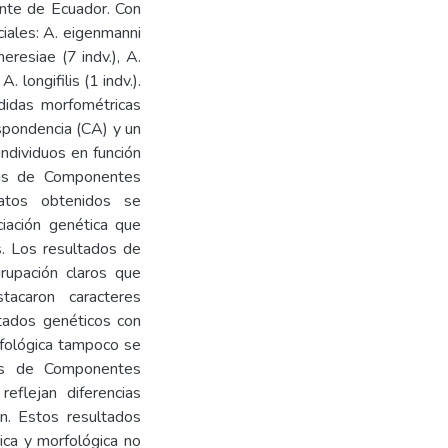
ente de Ecuador. Con
iales: A. eigenmanni
heresiae (7 indv.), A.
A. longifilis (1 indv.).
didas morfométricas
espondencia (CA) y un
individuos en función
sis de Componentes
atos obtenidos se
iación genética que
s. Los resultados de
rupación claros que
tacaron caracteres
ltados genéticos con
rfológica tampoco se
sis de Componentes
reflejan diferencias
ón. Estos resultados
ica y morfológica no