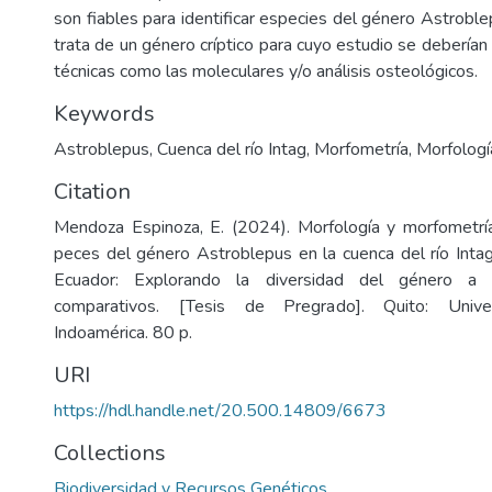
son fiables para identificar especies del género Astroble
trata de un género críptico para cuyo estudio se deberían i
técnicas como las moleculares y/o análisis osteológicos.
Keywords
Astroblepus
,
Cuenca del río Intag
,
Morfometría
,
Morfologí
Citation
Mendoza Espinoza, E. (2024). Morfología y morfometrí
peces del género Astroblepus en la cuenca del río Intag
Ecuador: Explorando la diversidad del género a t
comparativos. [Tesis de Pregrado]. Quito: Univer
Indoamérica. 80 p.
URI
https://hdl.handle.net/20.500.14809/6673
Collections
Biodiversidad y Recursos Genéticos