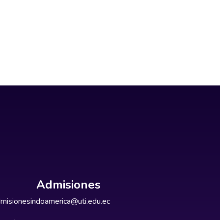
Admisiones
misionesindoamerica@uti.edu.ec