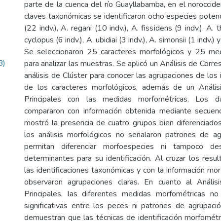
parte de la cuenca del río Guayllabamba, en el noroccid
claves taxonómicas se identificaron ocho especies potenc
(22 indv.), A. regani (10 indv.), A. fissidens (9 indv,), A. t
cyclopus (6 indv.), A. ubidiai (3 indv.), A. simonsii (1 indv.) y 
Se seleccionaron 25 caracteres morfológicos y 25 me
B)
para analizar las muestras. Se aplicó un Análisis de Corr
análisis de Clúster para conocer las agrupaciones de los 
de los caracteres morfológicos, además de un Análi
Principales con las medidas morfométricas. Los d
compararon con información obtenida mediante secuenc
mostró la presencia de cuatro grupos bien diferenciado
los análisis morfológicos no señalaron patrones de ag
permitan diferenciar morfoespecies ni tampoco des
determinantes para su identificación. Al cruzar los resu
las identificaciones taxonómicas y con la información mo
observaron agrupaciones claras. En cuanto al Análi
Principales, las diferentes medidas morfométricas no 
significativas entre los peces ni patrones de agrupaci
demuestran que las técnicas de identificación morfométr