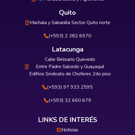
aprovechando las herramientas tecnológicas
Quito
disponibles para mantenerse competitivos
en el mercado y satisfacer las demandas
Machala y Sabanilla Sector Quito norte
cambiantes de los clientes
(+593) 2 382 6970
Latacunga
Calle Belisario Quevedo
Entre Padre Salcedo y Guayaquil
Edificio Sindicato de Choferes 2do piso
(+593) 97 933 2595
(+593) 32 660 679
LINKS DE INTERÉS
Noticias