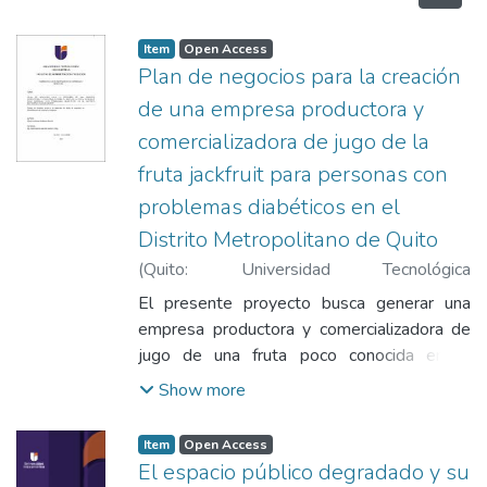
Item
Open Access
Plan de negocios para la creación
de una empresa productora y
comercializadora de jugo de la
fruta jackfruit para personas con
problemas diabéticos en el
Distrito Metropolitano de Quito
(
Quito: Universidad Tecnológica
Indoamérica
,
2024
)
Gómez Andrango,
El presente proyecto busca generar una
Guillermo Marcelo
;
Sánchez Montero, Ivanna
empresa productora y comercializadora de
Karina
jugo de una fruta poco conocida en el
Ecuador como es el Jackfruit, la cual tiene un
Show more
alto índice de nutrientes y proteínas a más
de ser un producto muy apetecido
Item
Open Access
mundialmente principalmente en Estados
El espacio público degradado y su
Unidos y Europa. Por estas características