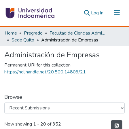
(current)
Log In
Communities & Collections
Home
Pregrado
Facultad de Ciencias Administrativas y Económicas
All of DSpace
Sede Quito
Administración de Empresas
Statistics
Administración de Empresas
Estadísticas Externas
Permanent URI for this collection
https://hdl.handle.net/20.500.14809/21
Browse
Recent Submissions
Now showing
1 - 20 of 352