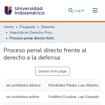
(current)
Log In
Communities & Collections
Home
Posgrado
Derecho
All of DSpace
Maestría en Derecho Procesal y Litigación Oral
Proceso penal directo frente al derecho a la defensa
Statistics
Estadísticas Externas
Proceso penal directo frente al
derecho a la defensa
Simple item page
dc.contributor.advisor
Fernández Piedra, Luis Alberto
dc.contributor.author
Ordóñez Escobar, Luis Eduardo