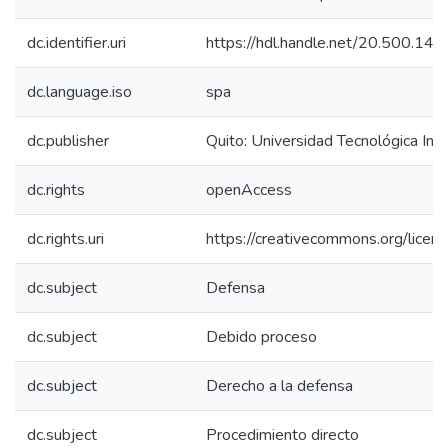
dc.identifier.uri
https://hdl.handle.net/20.500.1
dc.language.iso
spa
dc.publisher
Quito: Universidad Tecnológica In
dc.rights
openAccess
dc.rights.uri
https://creativecommons.org/licens
dc.subject
Defensa
dc.subject
Debido proceso
dc.subject
Derecho a la defensa
dc.subject
Procedimiento directo