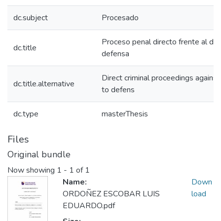
dc.subject
Procesado
Proceso penal directo frente al der
dc.title
defensa
Direct criminal proceedings against 
dc.title.alternative
to defens
dc.type
masterThesis
Files
Original bundle
Now showing
1 - 1 of 1
Name:
Down
ORDOÑEZ ESCOBAR LUIS
load
EDUARDO.pdf