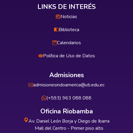
formación de los estudiantes para actuar
LINKS DE INTERÉS
con eficiencia ante condiciones de riesgo,
reales y potenciales contribuyendo a evitar
Noticias
la vulnerabilidad en ambientes académicos y
Biblioteca
laborales.
Calendarios
Política de Uso de Datos
Admisiones
admisionesindoamerica@uti.edu.ec
(+593) 963 088 088
Oficina Riobamba
Av. Daniel León Borja y Diego de Ibarra
Mall del Centro - Primer piso alto