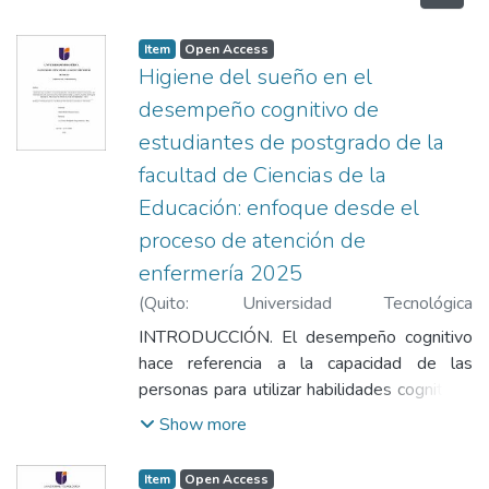
Item
Open Access
Higiene del sueño en el
desempeño cognitivo de
estudiantes de postgrado de la
facultad de Ciencias de la
Educación: enfoque desde el
proceso de atención de
enfermería 2025
(
Quito: Universidad Tecnológica
Indoamérica
,
2026
)
Panamá Fueres, Thalia
INTRODUCCIÓN. El desempeño cognitivo
Mishel
;
Chuga Martínez, Emily Bridghith
hace referencia a la capacidad de las
personas para utilizar habilidades cognitivas
a través de procesos básicos y complejos.
Show more
La higiene del sueño destaca a los hábitos y
rutinas que afectan la calidad del descanso,
Item
Open Access