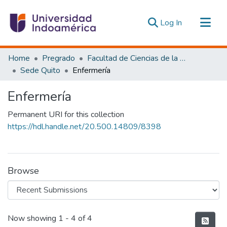
(current)
Log In
Communities & Collections
Home
Pregrado
Facultad de Ciencias de la Salud y Bienestar Humano
All of DSpace
Sede Quito
Enfermería
Statistics
Enfermería
Estadísticas Externas
Permanent URI for this collection
https://hdl.handle.net/20.500.14809/8398
Browse
Recent Submissions
Now showing
1 - 4 of 4