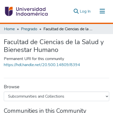
(current)
Log In
Communities & Collections
Home
Pregrado
Facultad de Ciencias de la Salud y Bienestar Humano
All of DSpace
Facultad de Ciencias de la Salud y
Statistics
Bienestar Humano
Estadísticas Externas
Permanent URI for this community
https://hdl.handle.net/20.500.14809/8394
Browse
Communities in this Community