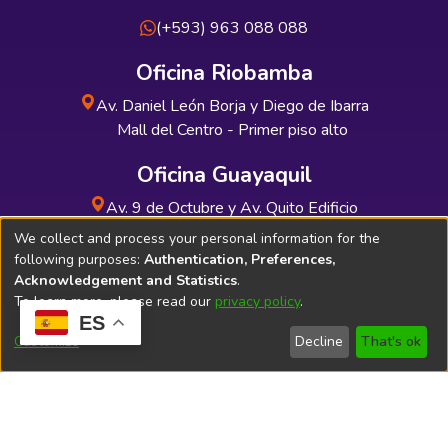
(+593) 963 088 088
Oficina Riobamba
Av. Daniel León Borja y Diego de Ibarra
Mall del Centro - Primer piso alto
Oficina Guayaquil
Av. 9 de Octubre y Av. Quito Edificio
INDUAUTO - Planta baja
We collect and process your personal information for the
following purposes:
Authentication, Preferences,
Acknowledgement and Statistics
.
To learn more, please read our
privacy policy
.
ES
Soporte Técnico
Bibliolatino.com
Customize
Decline
That's ok