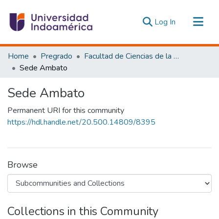
(current)
Log In
Communities & Collections
Home
Pregrado
Facultad de Ciencias de la Salud y Bienestar Humano
All of DSpace
Sede Ambato
Statistics
Sede Ambato
Estadísticas Externas
Permanent URI for this community
https://hdl.handle.net/20.500.14809/8395
Browse
Collections in this Community