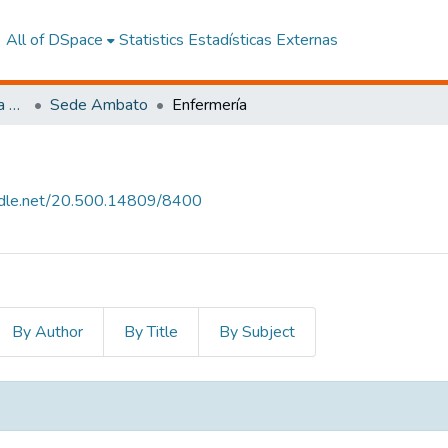
All of DSpace
Statistics
Estadísticas Externas
Facultad de Ciencias de la Salud y Bienestar Humano
Sede Ambato
Enfermería
andle.net/20.500.14809/8400
By Author
By Title
By Subject