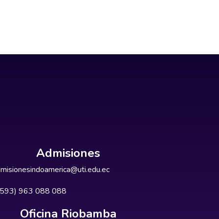
Admisiones
misionesindoamerica@uti.edu.ec
+593) 963 088 088
Oficina Riobamba