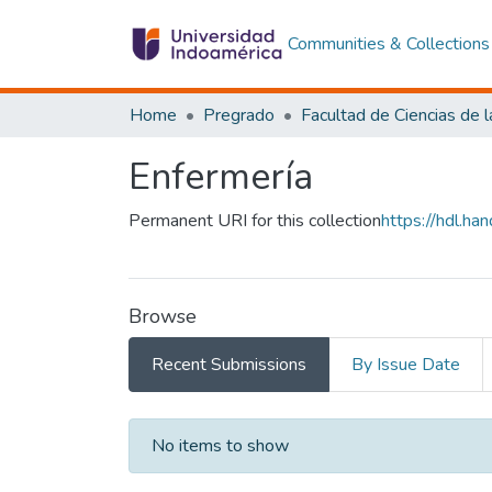
Communities & Collections
Home
Pregrado
Enfermería
Permanent URI for this collection
https://hdl.h
Browse
Recent Submissions
By Issue Date
Recent Submissions
No items to show