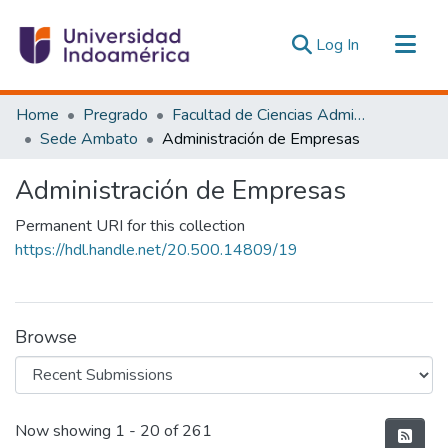
(current)
Log In
Communities & Collections
Home
Pregrado
Facultad de Ciencias Administrativas y Económicas
All of DSpace
Sede Ambato
Administración de Empresas
Statistics
Administración de Empresas
Estadísticas Externas
Permanent URI for this collection
https://hdl.handle.net/20.500.14809/19
Browse
Recent Submissions
Now showing
1 - 20 of 261