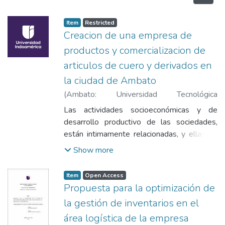
Item
Restricted
Creacion de una empresa de
productos y comercializacion de
articulos de cuero y derivados en
la ciudad de Ambato
(
Ambato: Universidad Tecnológica
Indoamérica
,
2001
)
Rosas Fuentes, Patricio
Las actividades socioeconómicas y de
Fernando
;
Soto, Alicia
desarrollo productivo de las sociedades,
están intimamente relacionadas, y ellas se
determina el progreso La presencia de tas
Show more
empresas comerciales y de manera
preferente las industrias que se han
Item
Open Access
convertido en uno de los principales pilares
Propuesta para la optimización de
de la economía, a pesar de las dificultades
la gestión de inventarios en el
de orden económico que experimentan las
área logística de la empresa
sociedades a nivel mundial, v