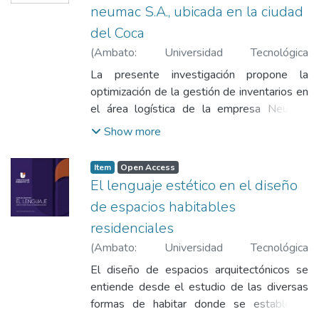
particularmente en nuestro país en los
neumac S.A., ubicada en la ciudad
momentos económicos - políticos que ha
del Coca
atravesado en los últimos años que ha
(
Ambato: Universidad Tecnológica
venido limitando el desarrollo productivo,
Indoamérica
,
2025
)
Burgos Afá, Mirka
La presente investigación propone la
haciéndose notoria ademas la falta de
Vanessa
;
Naranjo Mantilla, Olga Marisol
optimización de la gestión de inventarios en
plazas de trabajo y reducción del índice de
el área logística de la empresa Neumac
comercialización
S.A., sucursal El Coca, con el fin de mejorar
Show more
la eficiencia operativa y la disponibilidad de
productos. Actualmente, la empresa
Item
Open Access
enfrenta discrepancias entre registros
El lenguaje estético en el diseño
físicos y digitales, procesos manuales sin
de espacios habitables
estandarización, insuficiente capacitación del
residenciales
personal y desajustes en los tiempos de
reabastecimiento, lo que genera
(
Ambato: Universidad Tecnológica
desabastecimientos, sobrestock y elevados
Indoamérica
,
2025
)
Morales Viteri, Isaac
El diseño de espacios arquitectónicos se
costos operativos. La metodología incluyó
Alexander
;
Nuñez Torres, Sandra Hipatia
entiende desde el estudio de las diversas
un diagnóstico situacional, análisis de
formas de habitar donde se establecen
procesos y tiempos, levantamiento de