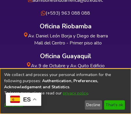
admisionesindoamerica@uti.edu.ec
(+593) 963 088 088
Oficina Riobamba
Av. Daniel León Borja y Diego de Ibarra
Mall del Centro - Primer piso alto
Oficina Guayaquil
Av. 9 de Octubre y Av. Quito Edificio
INDUAUTO - Planta baja
We collect and process your personal information for the
following purposes:
Authentication, Preferences,
Acknowledgement and Statistics
.
To learn more, please read our
privacy policy
.
ES
Soporte Técnico
Bibliolatino.com
Customize
Decline
That's ok