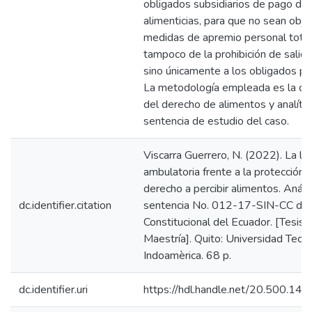
obligados subsidiarios de pago de
alimenticias, para que no sean obj
medidas de apremio personal total
tampoco de la prohibición de salida
sino únicamente a los obligados pri
La metodología empleada es la des
del derecho de alimentos y analític
sentencia de estudio del caso.
Viscarra Guerrero, N. (2022). La li
ambulatoria frente a la protección 
derecho a percibir alimentos. Anális
dc.identifier.citation
sentencia No. 012-17-SIN-CC de 
Constitucional del Ecuador. [Tesis 
Maestría]. Quito: Universidad Tecn
Indoamèrica. 68 p.
dc.identifier.uri
https://hdl.handle.net/20.500.1