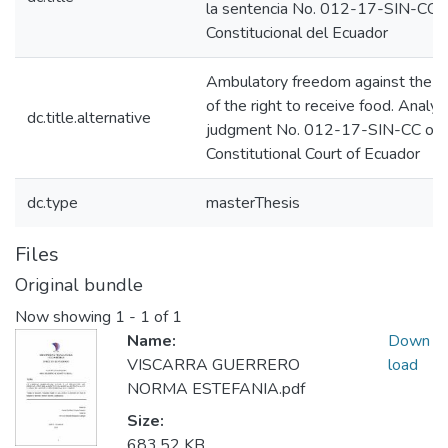
la sentencia No. 012-17-SIN-CC d
Constitucional del Ecuador
Ambulatory freedom against the p
of the right to receive food. Analys
dc.title.alternative
judgment No. 012-17-SIN-CC of 
Constitutional Court of Ecuador
dc.type
masterThesis
Files
Original bundle
Now showing
1 - 1 of 1
Name:
Down
VISCARRA GUERRERO
load
NORMA ESTEFANIA.pdf
Size:
683.52 KB