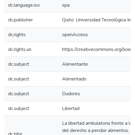
dc.language.iso
spa
dc.publisher
Quito: Universidad Tecnològica In
dc.rights
openAccess
dc.rights.uri
https://creativecommons.org/licens
dc.subject
Alimentante
dc.subject
Alimentado
dc.subject
Dudores
dc.subject
Libertad
La libertad ambulatoria frente a la 
del derecho a percibir alimentos. A
dc.title