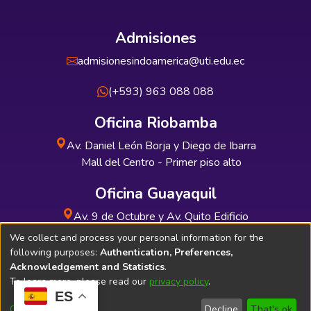
Admisiones
admisionesindoamerica@uti.edu.ec
(+593) 963 088 088
Oficina Riobamba
Av. Daniel León Borja y Diego de Ibarra
Mall del Centro - Primer piso alto
Oficina Guayaquil
Av. 9 de Octubre y Av. Quito Edificio
INDUAUTO - Planta baja
We collect and process your personal information for the
following purposes:
Authentication, Preferences,
Acknowledgement and Statistics
.
To learn more, please read our
privacy policy
.
ES
Soporte Técnico
Bibliolatino.com
Customize
Decline
That's ok