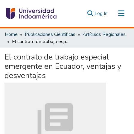
(current)
Log In
Communities & Collections
Home
Publicaciones Científicas
Artículos Regionales
All of DSpace
El contrato de trabajo especial emergente en Ecuador, ventajas y desventajas
Statistics
El contrato de trabajo especial
Estadísticas Externas
emergente en Ecuador, ventajas y
desventajas