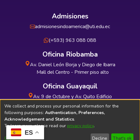
Admisiones
admisionesindoamerica@uti.edu.ec
(+593) 963 088 088
Oficina Riobamba
Av. Daniel León Borja y Diego de Ibarra
Mall del Centro - Primer piso alto
Oficina Guayaquil
Av. 9 de Octubre y Av. Quito Edificio
INDUAUTO - Planta baja
We collect and process your personal information for the
following purposes:
Authentication, Preferences,
Acknowledgement and Statistics
.
To learn more, please read our
privacy policy
.
ES
Soporte Técnico
Bibliolatino.com
Customize
Decline
That's ok