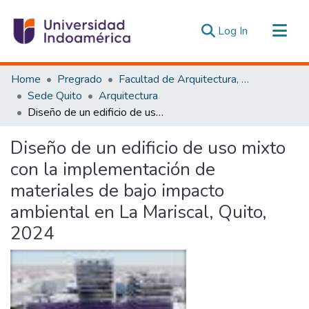
(current)
Log In
Communities & Collections
Home
Pregrado
Facultad de Arquitectura, Artes y Diseño
All of DSpace
Sede Quito
Arquitectura
Diseño de un edificio de uso mixto con la implementación de materiales de bajo impacto ambiental en La Mariscal, Quito, 2024
Statistics
Estadísticas Externas
Diseño de un edificio de uso mixto
con la implementación de
materiales de bajo impacto
ambiental en La Mariscal, Quito,
2024