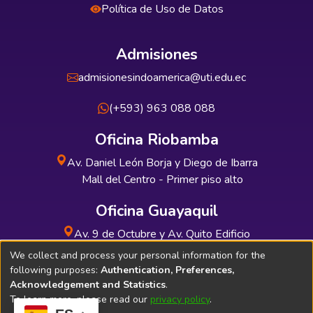
Política de Uso de Datos
Admisiones
admisionesindoamerica@uti.edu.ec
(+593) 963 088 088
Oficina Riobamba
Av. Daniel León Borja y Diego de Ibarra
Mall del Centro - Primer piso alto
Oficina Guayaquil
Av. 9 de Octubre y Av. Quito Edificio
INDUAUTO - Planta baja
We collect and process your personal information for the
following purposes:
Authentication, Preferences,
Acknowledgement and Statistics
.
To learn more, please read our
privacy policy
.