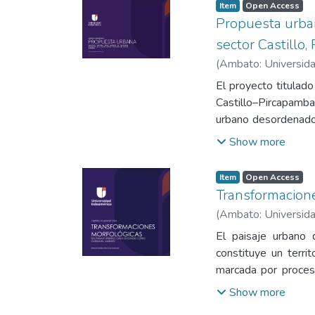
Item
Open Access
Propuesta urban
sector Castillo
(
Ambato: Universida
El proyecto titulad
Castillo–Pircapamba
urbano desordenado, 
de transición urbano
Show more
contexto, la investi
fortalecer la integra
Item
Open Access
como elemento estr
Transformacione
sustentado en un d
(
Ambato: Universida
comunitarias, fichas
El paisaje urbano 
lineamientos de dis
constituye un territ
significativo pote
marcada por proceso
infraestructura públ
reconoce como una m
infraestructura verd
Show more
como uno de los hito
ambiental como catal