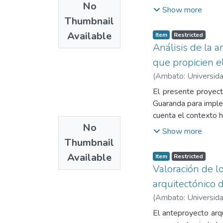
No
y equidad social en
Show more
características arq
Thumbnail
específica, idónea 
Available
Item
Restricted
7,236 personas. En 
Análisis de la 
Económica y social,
que propicien e
discapacidades CONA
(
Ambato: Universida
con ciertas experie
El presente proyect
Guaranda para implem
cuenta el contexto hi
No
cultural a las mina
Show more
esenciales del dise
Thumbnail
materiales en arqu
Available
Item
Restricted
arquitectónico.
Valoración de l
arquitectónico 
(
Ambato: Universida
El anteproyecto arq