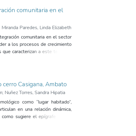
ración comunitaria en el
;
Miranda Paredes, Linda Elizabeth
tegración comunitaria en el sector
der a los procesos de crecimiento
que caracterizan a este territorio
 actualmente subutilizado. En este
paisajística sostenible orientada a
mediante la recuperación del paisaje
n enfoque cualitativo-proyectual
o cerro Casigana, Ambato
observación in situ, entrevistas
en
;
Nuñez Torres, Sandra Hipatia
sostenible, permitiendo establecer
mológico como “lugar habitado”,
ctor. Los resultados evidencian un
rticulan en una relación dinámica,
del río Guaranda, la escasez de
al como sugiere el epígrafe que lo
lación de una propuesta que integra
d, el Cerro Casigana se consolida
nclusivo y estrategias de educación
la ciudad de Ambato. En este marco,
lusión, la investigación demuestra