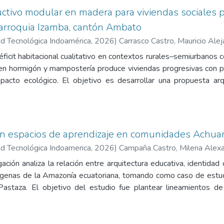
ultados permitieron identificar características tipológicas, cons
icación de hábitos cotidianos), buscando así mitigar el deteri
ctivo modular en madera para viviendas sociales p
icionales, lo que permitió formular lineamientos orientados 
plicables para el desarrollo habitacional.
parroquia Izamba, cantón Ambato
d Tecnológica Indoamérica
,
2026
)
Carrasco Castro, Mauricio Ale
éficit habitacional cualitativo en contextos rurales–semiurbanos
 en hormigón y mampostería produce viviendas progresivas con pr
pacto ecológico. El objetivo es desarrollar una propuesta arq
en un sistema constructivo modular en madera, adecuada a las co
 del sector. La hipótesis sostiene que la implementación de u
as sociales progresivas en Quillán Loma permite mejorar la h
ndas, adaptándose al contexto rural–semiurbano y reduciendo 
n espacios de aprendizaje en comunidades Achuar,
les. La metodología combina investigación documental y análisis
d Tecnológica Indoamerica
,
2026
)
Campaña Castro, Milena Alex
siva en madera, trabajo de campo con levantamientos y entre
ación analiza la relación entre arquitectura educativa, identidad
ne una unidad básica habitable y sus posibles fases de creci
ígenas de la Amazonía ecuatoriana, tomando como caso de estud
retan en una propuesta arquitectónica que organiza la viviend
 Pastaza. El objetivo del estudio fue plantear lineamientos d
vo acorde con la oferta actual del mercado y la normativa vig
alezcan la identidad cultural y mejoren la calidad educativa en a
tales derivadas de la investigación. En conclusión, se demuestra
arrolló dentro de la línea de investigación Diseño, Técnica y So
nstituir una alternativa técnicamente viable y ambientalment
 con alcance exploratorio, descriptivo y propositivo. Se aplic