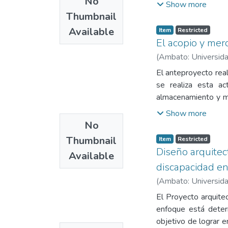
No
provoca el debilitam
Show more
del ecoturismo comuni
mediante la compila
Thumbnail
sin embargo, enfrent
cambios en la confor
Available
Item
Restricted
débil articulación i
trama urbana (153
El acopio y mer
implementación de u
cambios biofísicos, 
(
Ambato: Universida
bioclimática y resc
cualitativa, mediant
fortalecer el sentid
El anteproyecto real
contemporáneas, entr
conclusión, el estu
se realiza esta ac
Permitiendo la compr
la transformación ter
almacenamiento y me
un enfoque de sost
de Chillanes, tenie
Show more
desarrollo local, sin
Haciendo uso de fic
No
ambiental, configur
mercadeo de granos
Thumbnail
Item
Restricted
procesos de desarrol
espacios para capac
Diseño arquitec
Available
de carga y descar
discapacidad en
programación arquitec
(
Ambato: Universida
el anteproyecto de 
El Proyecto arquite
enfoque está deter
objetivo de lograr e