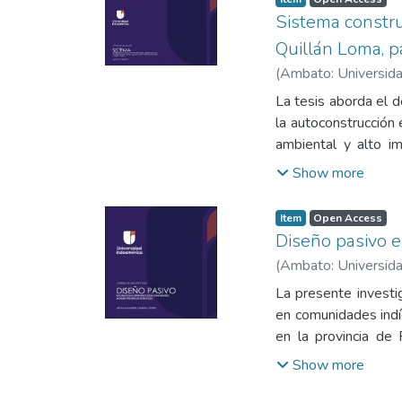
entrevistas. Los res
modos de uso (modif
Sistema constru
las viviendas trad
establecer pautas re
Quillán Loma, 
arquitectónico local.
(
Ambato: Universida
La tesis aborda el d
la autoconstrucción
ambiental y alto im
progresivas basada 
Show more
sociohabitacionales
madera para viviend
Item
Open Access
etapas de las vivie
Diseño pasivo e
sistemas tradiciona
(
Ambato: Universida
de vivienda progre
La presente investig
proyectual que defi
en comunidades ind
resultados se conc
en la provincia de
sistema constructi
aprendizaje que fort
espaciales y ambien
Show more
investigación se des
en madera puede co
enfoque cualitativo