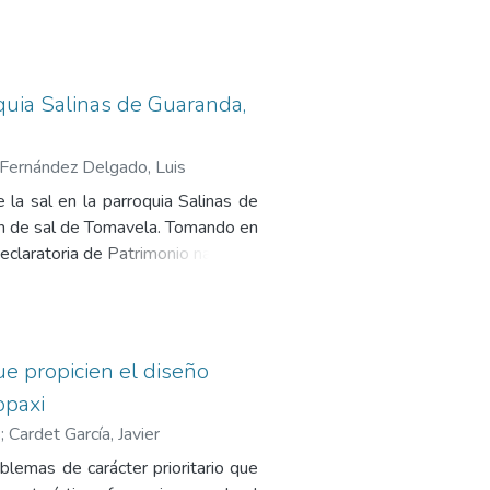
edad ecuatoriana, se desarrollaran
os cognitivos dentro de normativa
que brinde atención a no menos de
da por el Ministerio de Inclusión
oquia Salinas de Guaranda,
a salud, y el consejo nacional de
l yo y entrevistas con individuos
Fernández Delgado, Luis
diales en etapas proyectuales.
la sal en la parroquia Salinas de
ción de sal de Tomavela. Tomando en
declaratoria de Patrimonio natural y
sal. Para determinar los aspectos
así como sistemas constructivos y
erencia en el proceso de diseño
ue propicien el diseño
opaxi
s
;
Cardet García, Javier
lemas de carácter prioritario que