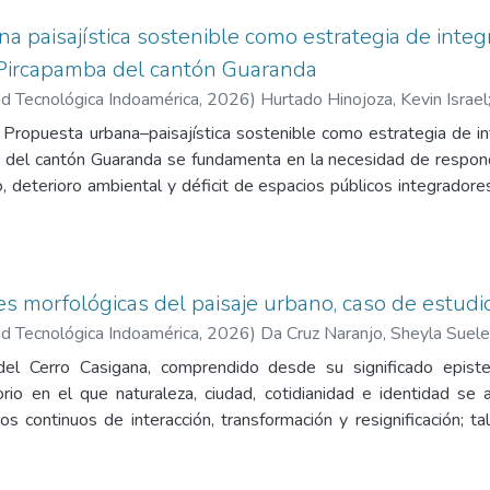
a paisajística sostenible como estrategia de integ
, Pircapamba del cantón Guaranda
d Tecnológica Indoamérica
,
2026
)
Hurtado Hinojoza, Kevin Israel
o Propuesta urbana–paisajística sostenible como estrategia de in
 del cantón Guaranda se fundamenta en la necesidad de respon
deterioro ambiental y déficit de espacios públicos integradores 
-rural, reconocido por su alto valor paisajístico y natural pero
gación tiene como objetivo principal diseñar una propuesta urbano-
ción comunitaria, la conservación ambiental y el bienestar social 
ucturante del territorio. Metodológicamente, se desarrolló u
s morfológicas del paisaje urbano, caso de estudi
iagnóstico integral que incluyó levantamiento cartográfico, 
d Tecnológica Indoamérica
,
2026
)
Da Cruz Naranjo, Sheyla Suel
 de análisis territorial y revisión de referentes de paisajismo 
del Cerro Casigana, comprendido desde su significado episte
eño coherentes con la realidad física, social y ambiental del se
orio en el que naturaleza, ciudad, cotidianidad e identidad se a
ncial ecológico y recreativo limitado por la contaminación 
s continuos de interacción, transformación y resignificación; t
ica y la fragmentación del tejido social, lo que condujo a la formu
orada colectiva construida desde la experiencia y la identida
e, senderos ecológicos, espacios recreativos, mobiliario urbano i
s fundacionales y referentes identitarios más significativos de 
izadores de cohesión social y regeneración paisajística. En conc