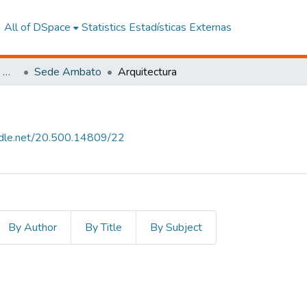
All of DSpace
Statistics
Estadísticas Externas
Facultad de Arquitectura, Artes y Diseño
Sede Ambato
Arquitectura
andle.net/20.500.14809/22
By Author
By Title
By Subject