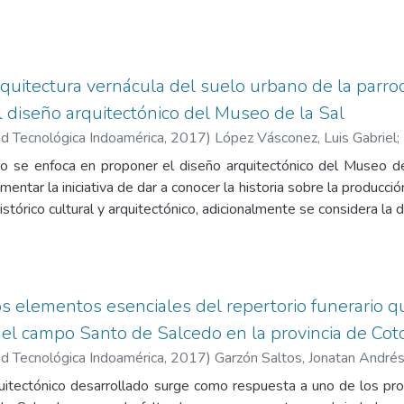
 grupos vulnerables y de atención prioritaria dentro de la soci
uitectónicas argumentadas en cualidades, cantidades y concept
para el centro del día destinado a personas con discapacidad y 
este proyecto arquitectónico de iniciativa constitucional, regi
arquitectura vernácula del suelo urbano de la parr
 se conjugaran datos arrojados por la organización mundial de l
l diseño arquitectónico del Museo de la Sal
DIS, además de conceptualizaciones basadas en la inmersión de
d Tecnológica Indoamérica
,
2017
)
López Vásconez, Luis Gabriel
;
ncias con respecto al manejo de personas con discapacidad primor
o se enfoca en proponer el diseño arquitectónico del Museo de 
entar la iniciativa de dar a conocer la historia sobre la produc
stórico cultural y arquitectónico, adicionalmente se considera la 
s de sal, donde el Art.7 indica la creación del Museo de la 
ño se contemplan los modelos funcionales de Museos del sitio 
itectura vernácula y esta investigación tomarlos como ref
os elementos esenciales del repertorio funerario q
del campo Santo de Salcedo en la provincia de Cot
d Tecnológica Indoamérica
,
2017
)
Garzón Saltos, Jonatan André
uitectónico desarrollado surge como respuesta a uno de los prob