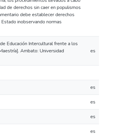
orma, los procedimientos llevados a cabo
vidad de derechos sin caer en populismos
lamentario debe establecer derechos
de Estado inobservando normas
de Educación Intercultural frente a los
Maestría]. Ambato: Universidad
es
es
es
es
es