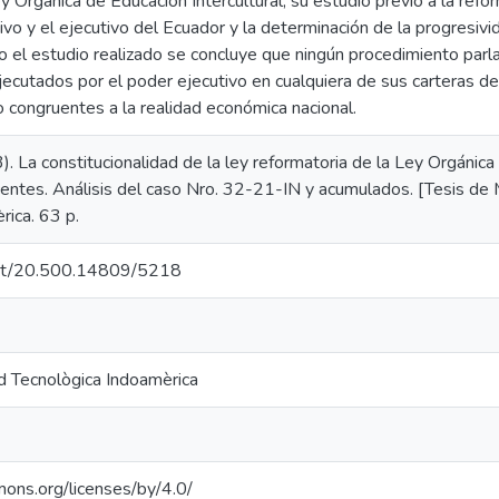
y Orgánica de Educación Intercultural, su estudio previo a la ref
tivo y el ejecutivo del Ecuador y la determinación de la progresi
o el estudio realizado se concluye que ningún procedimiento par
jecutados por el poder ejecutivo en cualquiera de sus carteras 
o congruentes a la realidad económica nacional.
). La constitucionalidad de la ley reformatoria de la Ley Orgánica 
entes. Análisis del caso Nro. 32-21-IN y acumulados. [Tesis de 
rica. 63 p.
.net/20.500.14809/5218
d Tecnològica Indoamèrica
mons.org/licenses/by/4.0/