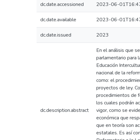
dc.date.accessioned
2023-06-01T16:4
dc.date.available
2023-06-01T16:4
dc.date.issued
2023
En el análisis que s
parlamentario para l
Educación Intercultu
nacional de la refor
como: el procedimien
proyectos de ley. Co
procedimientos de fo
los cuales podrán ac
dc.description.abstract
vigor, como se evid
económica que respa
que en teoría son ac
estatales. Es así co