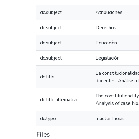
dc.subject
Atribuciones
dc.subject
Derechos
dc.subject
Educaciòn
dc.subject
Legislación
La constitucionalida
dc.title
docentes. Análisis 
The constitutionalit
dc.title.alternative
Analysis of case No
dc.type
masterThesis
Files