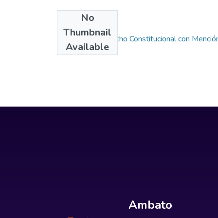
No
Collections
Thumbnail
Maestría en Derecho Constitucional con Menció
Available
Ambato