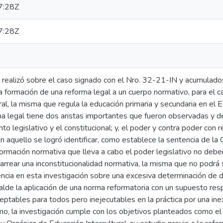
7:28Z
7:28Z
e realizó sobre el caso signado con el Nro. 32-21-IN y acumulados
a formación de una reforma legal a un cuerpo normativo, para el ca
ral, la misma que regula la educación primaria y secundaria en el E
ma legal tiene dos aristas importantes que fueron observadas y de
to legislativo y el constitucional; y, el poder y contra poder con 
n aquello se logró identificar, como establece la sentencia de la 
rmación normativa que lleva a cabo el poder legislativo no deben
arrear una inconstitucionalidad normativa, la misma que no podrá
encia en esta investigación sobre una excesiva determinación de 
lde la aplicación de una norma reformatoria con un supuesto res
eptables para todos pero inejecutables en la práctica por una in
mo, la investigación cumple con los objetivos planteados como el 