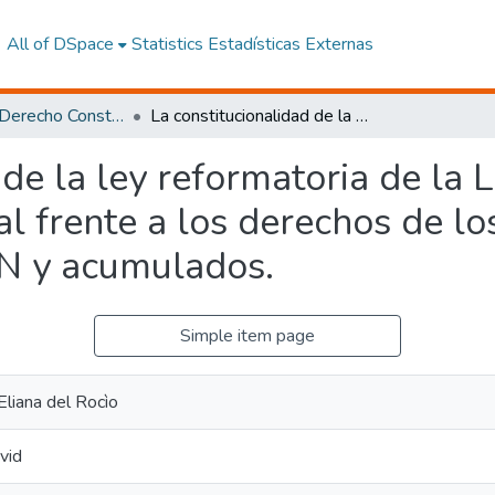
All of DSpace
Statistics
Estadísticas Externas
Maestría en Derecho Constitucional con Mención en Derecho Constitucional
La constitucionalidad de la ley reformatoria de la Ley Orgánica de Educación Intercultural frente a los derechos de los docentes. Análisis del caso Nro. 32-21-IN y acumulados.
 de la ley reformatoria de la 
al frente a los derechos de lo
IN y acumulados.
Simple item page
Eliana del Rocìo
vid