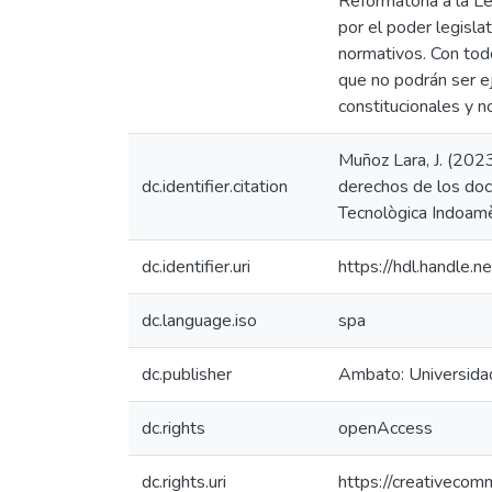
Reformatoria a la Le
por el poder legisla
normativos. Con tod
que no podrán ser e
constitucionales y n
Muñoz Lara, J. (2023
dc.identifier.citation
derechos de los doc
Tecnològica Indoamè
dc.identifier.uri
https://hdl.handle
dc.language.iso
spa
dc.publisher
Ambato: Universida
dc.rights
openAccess
dc.rights.uri
https://creativecom