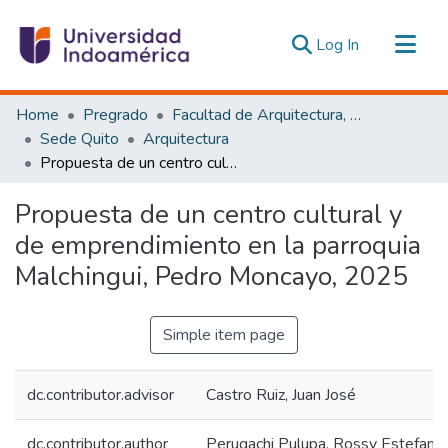
(current)
Log In
Communities & Collections
Home
Pregrado
Facultad de Arquitectura, Artes y Diseño
All of DSpace
Sede Quito
Arquitectura
Propuesta de un centro cultural y de emprendimiento en la parroquia Malchingui, Pedro Moncayo, 2025
Statistics
Estadísticas Externas
Propuesta de un centro cultural y
de emprendimiento en la parroquia
Malchingui, Pedro Moncayo, 2025
Simple item page
dc.contributor.advisor
Castro Ruiz, Juan José
dc.contributor.author
Perugachi Pulupa, Rossy Estefany