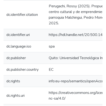
Perugachi, Rossy (2025). Propues
centro cultural y de emprendimient
dc.identifier.citation
parroquia Malchingui, Pedro Monca
2025.
dc.identifier.uri
https://hdl.handle.net/20.500.1
dc.language.iso
spa
dc.publisher
Quito: Universidad Tecnológica In
dc.publisher.country
EC
dc.rights
info:eu-repo/semantics/openAcces
https://creativecommons.org/licen
dc.rights.uri
nc-sa/4.0/