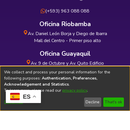
(+593) 963 088 088
Oficina Riobamba
Av. Daniel León Borja y Diego de Ibarra
Mall del Centro - Primer piso alto
Oficina Guayaquil
Av. 9 de Octubre y Av. Quito Edificio
INDUAUTO - Planta baja
We collect and process your personal information for the
following purposes:
Authentication, Preferences,
Acknowledgement and Statistics
.
To learn more, please read our
privacy policy
.
ES
Soporte Técnico
Bibliolatino.com
Customize
Decline
That's ok