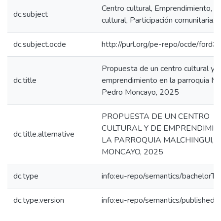
Centro cultural, Emprendimiento, I
dc.subject
cultural, Participación comunitaria.
dc.subject.ocde
http://purl.org/pe-repo/ocde/ford#
Propuesta de un centro cultural y 
dc.title
emprendimiento en la parroquia Mal
Pedro Moncayo, 2025
PROPUESTA DE UN CENTRO
CULTURAL Y DE EMPRENDIMIE
dc.title.alternative
LA PARROQUIA MALCHINGUI, 
MONCAYO, 2025
dc.type
info:eu-repo/semantics/bachelorTh
dc.type.version
info:eu-repo/semantics/publishedV