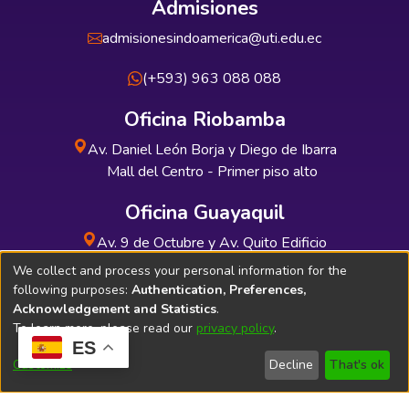
Admisiones
admisionesindoamerica@uti.edu.ec
(+593) 963 088 088
Oficina Riobamba
Av. Daniel León Borja y Diego de Ibarra
Mall del Centro - Primer piso alto
Oficina Guayaquil
Av. 9 de Octubre y Av. Quito Edificio
INDUAUTO - Planta baja
We collect and process your personal information for the
following purposes:
Authentication, Preferences,
Acknowledgement and Statistics
.
To learn more, please read our
privacy policy
.
ES
Soporte Técnico
Bibliolatino.com
Customize
Decline
That's ok