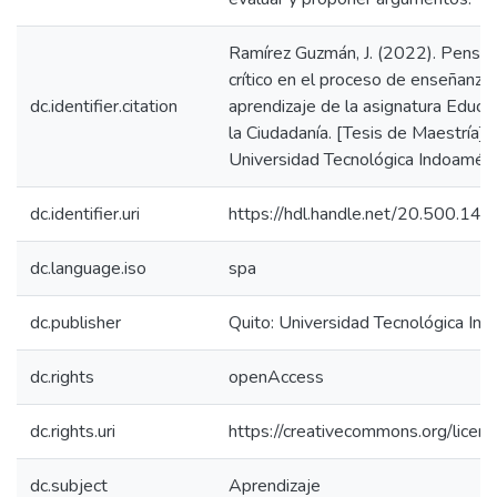
Ramírez Guzmán, J. (2022). Pensa
crítico en el proceso de enseñanza
dc.identifier.citation
aprendizaje de la asignatura Educa
la Ciudadanía. [Tesis de Maestría]. 
Universidad Tecnológica Indoaméri
dc.identifier.uri
https://hdl.handle.net/20.500.1
dc.language.iso
spa
dc.publisher
Quito: Universidad Tecnológica In
dc.rights
openAccess
dc.rights.uri
https://creativecommons.org/licens
dc.subject
Aprendizaje