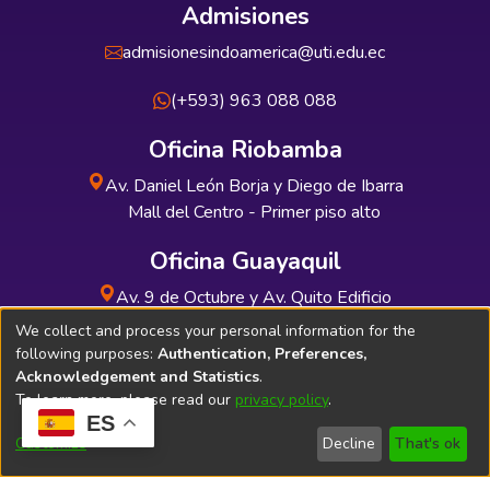
Admisiones
admisionesindoamerica@uti.edu.ec
(+593) 963 088 088
Oficina Riobamba
Av. Daniel León Borja y Diego de Ibarra
Mall del Centro - Primer piso alto
Oficina Guayaquil
Av. 9 de Octubre y Av. Quito Edificio
INDUAUTO - Planta baja
We collect and process your personal information for the
following purposes:
Authentication, Preferences,
Acknowledgement and Statistics
.
To learn more, please read our
privacy policy
.
ES
Soporte Técnico
Bibliolatino.com
Customize
Decline
That's ok