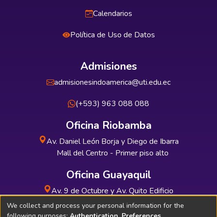
Calendarios
Política de Uso de Datos
Admisiones
admisionesindoamerica@uti.edu.ec
(+593) 963 088 088
Oficina Riobamba
Av. Daniel León Borja y Diego de Ibarra
Mall del Centro - Primer piso alto
Oficina Guayaquil
Av. 9 de Octubre y Av. Quito Edificio
INDUAUTO - Planta baja
We collect and process your personal information for the
following purposes:
Authentication, Preferences,