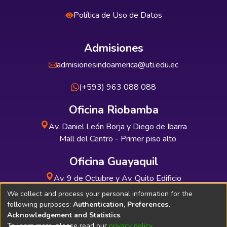
Política de Uso de Datos
Admisiones
admisionesindoamerica@uti.edu.ec
(+593) 963 088 088
Oficina Riobamba
Av. Daniel León Borja y Diego de Ibarra
Mall del Centro - Primer piso alto
Oficina Guayaquil
Av. 9 de Octubre y Av. Quito Edificio
INDUAUTO - Planta baja
We collect and process your personal information for the
following purposes:
Authentication, Preferences,
Acknowledgement and Statistics
.
To learn more, please read our
privacy policy
.