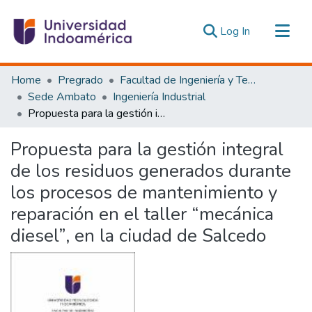
(current)
Log In
Communities & Collections
Home
Pregrado
Facultad de Ingeniería y Tecnologías de la Información y la Comunicación
All of DSpace
Sede Ambato
Ingeniería Industrial
Propuesta para la gestión integral de los residuos generados durante los procesos de mantenimiento y reparación en el taller “mecánica diesel”, en la ciudad de Salcedo
Statistics
Estadísticas Externas
Propuesta para la gestión integral
de los residuos generados durante
los procesos de mantenimiento y
reparación en el taller “mecánica
diesel”, en la ciudad de Salcedo