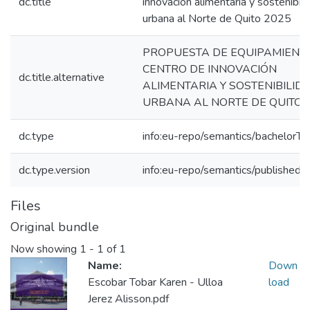
dc.title
innovación alimentaria y sostenibili
urbana al Norte de Quito 2025
PROPUESTA DE EQUIPAMIENTO
CENTRO DE INNOVACIÓN
dc.title.alternative
ALIMENTARIA Y SOSTENIBILID
URBANA AL NORTE DE QUITO
dc.type
info:eu-repo/semantics/bachelorTh
dc.type.version
info:eu-repo/semantics/publishedV
Files
Original bundle
Now showing
1 - 1 of 1
Name:
Down
Escobar Tobar Karen - Ulloa
load
Jerez Alisson.pdf