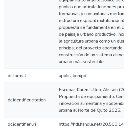
equipamiento arquitectónico de car
público que articula funciones produ
formativas y comunitarias mediant
estructura espacial multifuncional. 
propuesta se fundamenta en el co
de paisaje urbano productivo, inco
la agricultura urbana como un elem
principal del proyecto aportando a 
construcción de un sistema aliment
urbano más sostenible.
dc.format
application/pdf
Escobar, Karen. Ulloa, Alisson (20
Propuesta de equipamiento: Centr
dc.identifier.citation
innovación alimentaria y sostenibili
urbana al Norte de Quito 2025.
dc.identifier.uri
https://hdl.handle.net/20.500.1