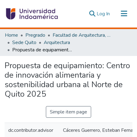
(current)
Log In
Communities & Collections
Home
Pregrado
Facultad de Arquitectura, Artes y Diseño
All of DSpace
Sede Quito
Arquitectura
Propuesta de equipamiento: Centro de innovación alimentaria y sostenibilidad urbana al Norte de Quito 2025
Statistics
Estadísticas Externas
Propuesta de equipamiento: Centro
de innovación alimentaria y
sostenibilidad urbana al Norte de
Quito 2025
Simple item page
dc.contributor.advisor
Cáceres Guerrero, Esteban Fernan