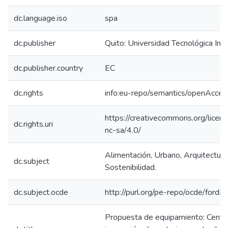
dc.language.iso
spa
dc.publisher
Quito: Universidad Tecnológica In
dc.publisher.country
EC
dc.rights
info:eu-repo/semantics/openAcces
https://creativecommons.org/licen
dc.rights.uri
nc-sa/4.0/
Alimentación, Urbano, Arquitectura
dc.subject
Sostenibilidad.
dc.subject.ocde
http://purl.org/pe-repo/ocde/ford#
Propuesta de equipamiento: Centr