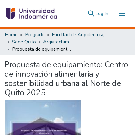
(current)
Log In
Communities & Collections
Home
Pregrado
Facultad de Arquitectura, Artes y Diseño
All of DSpace
Sede Quito
Arquitectura
Propuesta de equipamiento: Centro de innovación alimentaria y sostenibilidad urbana al Norte de Quito 2025
Statistics
Estadísticas Externas
Propuesta de equipamiento: Centro
de innovación alimentaria y
sostenibilidad urbana al Norte de
Quito 2025