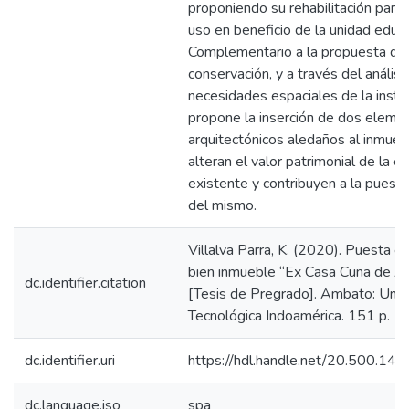
proponiendo su rehabilitación para
uso en beneficio de la unidad educa
Complementario a la propuesta de
conservación, y a través del análisi
necesidades espaciales de la instit
propone la inserción de dos eleme
arquitectónicos aledaños al inmueb
alteran el valor patrimonial de la ed
existente y contribuyen a la puesta
del mismo.
Villalva Parra, K. (2020). Puesta en
bien inmueble “Ex Casa Cuna de A
dc.identifier.citation
[Tesis de Pregrado]. Ambato: Univ
Tecnológica Indoamérica. 151 p.
dc.identifier.uri
https://hdl.handle.net/20.500.1
dc.language.iso
spa