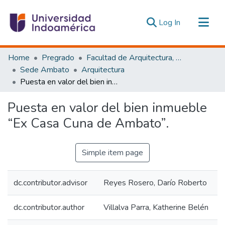
(current)
Log In
Communities & Collections
Home
Pregrado
Facultad de Arquitectura, Artes y Diseño
All of DSpace
Sede Ambato
Arquitectura
Puesta en valor del bien inmueble “Ex Casa Cuna de Ambato”.
Statistics
Estadísticas Externas
Puesta en valor del bien inmueble
“Ex Casa Cuna de Ambato”.
Simple item page
dc.contributor.advisor
Reyes Rosero, Darío Roberto
dc.contributor.author
Villalva Parra, Katherine Belén