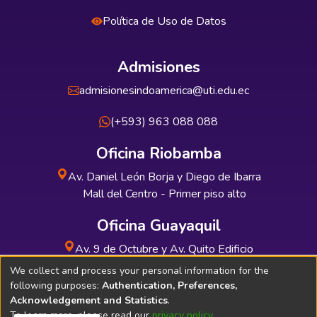
Política de Uso de Datos
Admisiones
admisionesindoamerica@uti.edu.ec
(+593) 963 088 088
Oficina Riobamba
Av. Daniel León Borja y Diego de Ibarra
Mall del Centro - Primer piso alto
Oficina Guayaquil
Av. 9 de Octubre y Av. Quito Edificio
INDUAUTO - Planta baja
We collect and process your personal information for the
following purposes:
Authentication, Preferences,
Acknowledgement and Statistics
.
To learn more, please read our
privacy policy
.