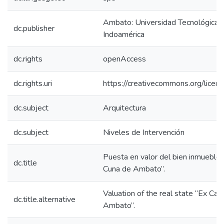
Ambato: Universidad Tecnológica
dc.publisher
Indoamérica
dc.rights
openAccess
dc.rights.uri
https://creativecommons.org/licens
dc.subject
Arquitectura
dc.subject
Niveles de Intervención
Puesta en valor del bien inmueble
dc.title
Cuna de Ambato”.
Valuation of the real state “Ex Cas
dc.title.alternative
Ambato”.