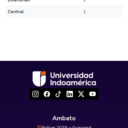
Boardman
1
Central
1
Ambato
Bolívar 2035 y Guayaquil