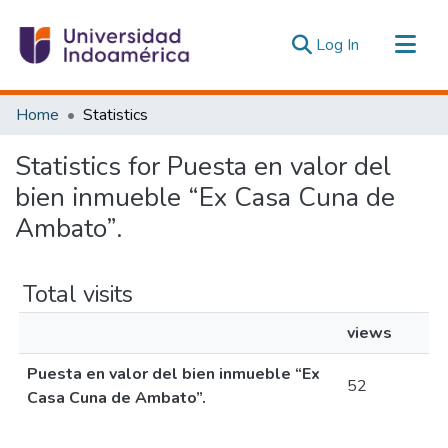
(current)
Log In
Communities & Collections
Home
Statistics
All of DSpace
Statistics for Puesta en valor del
Estadísticas Externas
bien inmueble “Ex Casa Cuna de
Ambato”.
Total visits
views
Puesta en valor del bien inmueble “Ex
52
Casa Cuna de Ambato”.