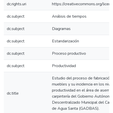
dc.rights.uri
https://creativecommons.org/licens
dc.subject
Análisis de tiempos
dc.subject
Diagramas
dc.subject
Estandarización
dc.subject
Proceso productivo
dc.subject
Productividad
Estudio del proceso de fabricación
muebles y su incidencia en los nive
productividad en el área de aserra
dc.title
carpintería del Gobierno Autónomo
Descentralizado Municipal del Can
de Agua Santa (GADBAS).