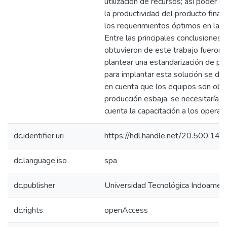
utilización de recursos; así poder i
la productividad del producto final 
los requerimientos óptimos en la p
Entre las principales conclusiones 
obtuvieron de este trabajo fueron
plantear una estandarización de pr
para implantar esta solución se de
en cuenta que los equipos son obso
producción esbaja, se necesitaría 
cuenta la capacitación a los operari
dc.identifier.uri
https://hdl.handle.net/20.500.14
dc.language.iso
spa
dc.publisher
Universidad Tecnológica Indoaméri
dc.rights
openAccess