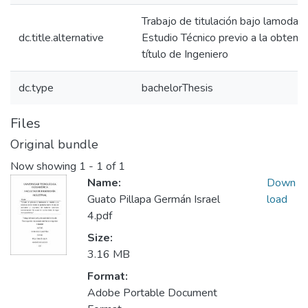
Trabajo de titulación bajo lamodali
dc.title.alternative
Estudio Técnico previo a la obtenci
título de Ingeniero
dc.type
bachelorThesis
Files
Original bundle
Now showing
1 - 1 of 1
Name:
Down
Guato Pillapa Germán Israel
load
4.pdf
Size:
3.16 MB
Format:
Adobe Portable Document