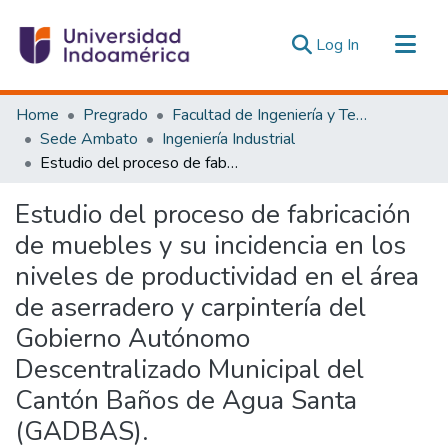
(current)
Log In
Communities & Collections
Home
Pregrado
Facultad de Ingeniería y Tecnologías de la Información y la Comunicación
All of DSpace
Sede Ambato
Ingeniería Industrial
Estudio del proceso de fabricación de muebles y su incidencia en los niveles de productividad en el área de aserradero y carpintería del Gobierno Autónomo Descentralizado Municipal del Cantón Baños de Agua Santa (GADBAS).
Statistics
Estadísticas Externas
Estudio del proceso de fabricación
de muebles y su incidencia en los
niveles de productividad en el área
de aserradero y carpintería del
Gobierno Autónomo
Descentralizado Municipal del
Cantón Baños de Agua Santa
(GADBAS).