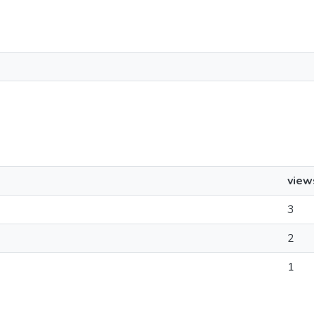
view
3
2
1