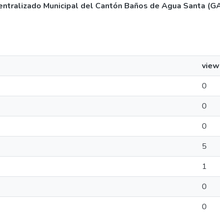
entralizado Municipal del Cantón Baños de Agua Santa (
view
0
0
0
5
1
0
0