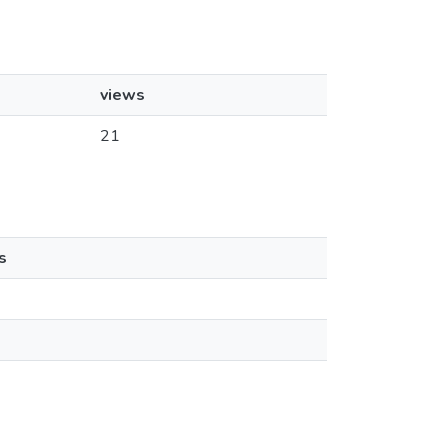
views
21
s