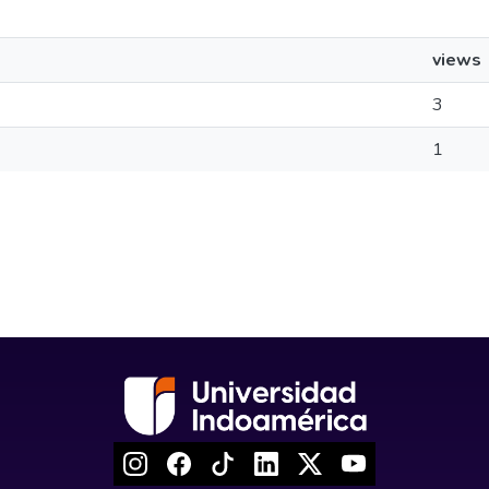
views
3
1