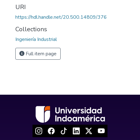
URI
https://hdl.handle.net/20.500.14809/376
Collections
Ingeniería Industrial
Full item page