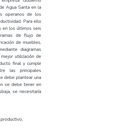
a empresa Gobierno
de Agua Santa en la
os operarios de los
ductividad. Para ello
s en los últimos seis
gramas de flujo de
icación de muebles,
mediante diagramas
 mejor utilización de
ducto final y cumplir
re las principales
Se debe plantear una
ión se debe tener en
baja, se necesitaría
productivo
,