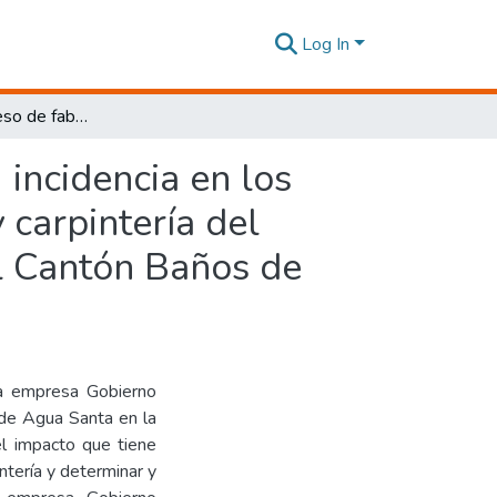
Log In
Estudio del proceso de fabricación de muebles y su incidencia en los niveles de productividad en el área de aserradero y carpintería del Gobierno Autónomo Descentralizado Municipal del Cantón Baños de Agua Santa (GADBAS).
 incidencia en los
 carpintería del
l Cantón Baños de
 la empresa Gobierno
de Agua Santa en la
 el impacto que tiene
ntería y determinar y