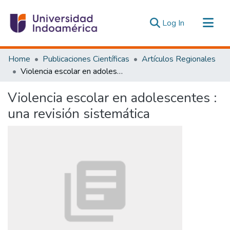
(current)
Log In
Communities & Collections
Home
Publicaciones Científicas
Artículos Regionales
All of DSpace
Violencia escolar en adolescentes : una revisión sistemática
Statistics
Violencia escolar en adolescentes :
Estadísticas Externas
una revisión sistemática