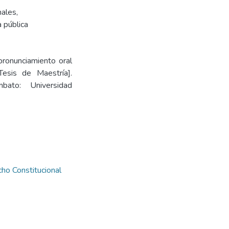
nales
,
a pública
pronunciamiento oral
esis de Maestría].
bato: Universidad
ho Constitucional