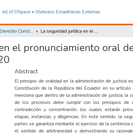
All of DSpace
Statistics
Estadísticas Externas
Maestría en Derecho Constitucional con Mención en Derecho Constitucional
La seguridad jurídica en el pronunciamiento oral de sentencias. Análisis del caso 719- 12-EP/20
 en el pronunciamiento oral de
20
Abstract
El principio de oralidad en la administración de justicia e
Constitución de la República del Ecuador en su artícul
menciona que dentro de la administración de justicia, la c
de los procesos debe cumplir con los principios de or
contradicción y concentración, los cuales estarán pre
etapas, instancias y diligencias. En este sentido, la segu
partes se garantiza mediante el ejercicio de la sentencia o
el sentido de arbitrariedad y demostrando su razonabi