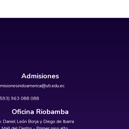
Admisiones
misionesindoamerica@uti.edu.ec
+593) 963 088 088
Oficina Riobamba
. Daniel León Borja y Diego de Ibarra
Mall del Centro - Primer piso alto