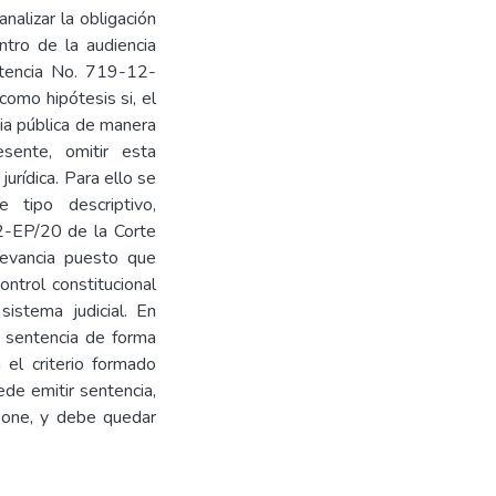
nalizar la obligación
ntro de la audiencia
ntencia No. 719-12-
como hipótesis si, el
cia pública de manera
esente, omitir esta
urídica. Para ello se
e tipo descriptivo,
2-EP/20 de la Corte
levancia puesto que
ontrol constitucional
istema judicial. En
a sentencia de forma
 el criterio formado
ede emitir sentencia,
pone, y debe quedar