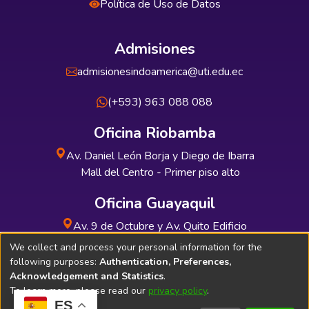
Política de Uso de Datos
Admisiones
admisionesindoamerica@uti.edu.ec
(+593) 963 088 088
Oficina Riobamba
Av. Daniel León Borja y Diego de Ibarra
Mall del Centro - Primer piso alto
Oficina Guayaquil
Av. 9 de Octubre y Av. Quito Edificio
INDUAUTO - Planta baja
We collect and process your personal information for the
following purposes:
Authentication, Preferences,
Acknowledgement and Statistics
.
To learn more, please read our
privacy policy
.
ES