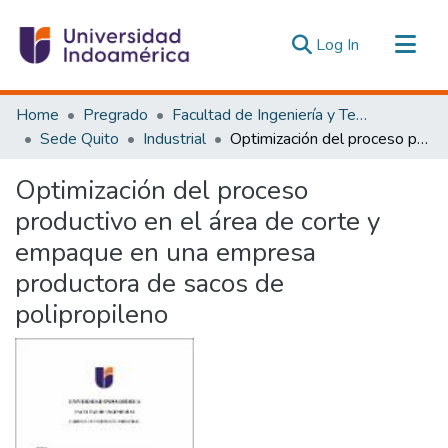
(current)
Log In
Communities & Collections
Home
Pregrado
Facultad de Ingeniería y Tecnologías de la Información y la Comunicación
All of DSpace
Sede Quito
Industrial
Optimización del proceso productivo en el área de corte y empaque en una empresa productora de sacos de polipropileno
Statistics
Optimización del proceso
Estadísticas Externas
productivo en el área de corte y
empaque en una empresa
productora de sacos de
polipropileno