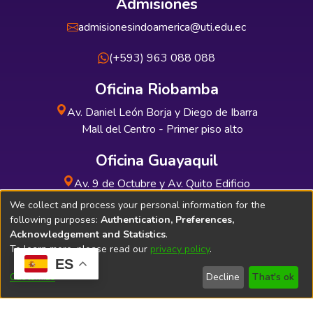
Admisiones
admisionesindoamerica@uti.edu.ec
(+593) 963 088 088
Oficina Riobamba
Av. Daniel León Borja y Diego de Ibarra
Mall del Centro - Primer piso alto
Oficina Guayaquil
Av. 9 de Octubre y Av. Quito Edificio
INDUAUTO - Planta baja
We collect and process your personal information for the
following purposes:
Authentication, Preferences,
Acknowledgement and Statistics
.
To learn more, please read our
privacy policy
.
ES
Soporte Técnico
Bibliolatino.com
Customize
Decline
That's ok