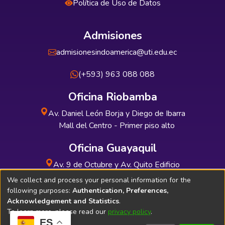
Política de Uso de Datos
Admisiones
admisionesindoamerica@uti.edu.ec
(+593) 963 088 088
Oficina Riobamba
Av. Daniel León Borja y Diego de Ibarra
Mall del Centro - Primer piso alto
Oficina Guayaquil
Av. 9 de Octubre y Av. Quito Edificio
INDUAUTO - Planta baja
We collect and process your personal information for the
following purposes:
Authentication, Preferences,
Acknowledgement and Statistics
.
To learn more, please read our
privacy policy
.
ES