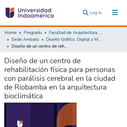
(current)
Log In
Communities & Collections
Home
Pregrado
Facultad de Arquitectura, Artes y Diseño
All of DSpace
Sede Ambato
Diseño Gráfico, Digital y Multimedia Ambato
Diseño de un centro de rehabilitación física para personas con parálisis cerebral en la ciudad de Riobamba en la arquitectura bioclimática
Statistics
Estadísticas Externas
Diseño de un centro de
rehabilitación física para personas
con parálisis cerebral en la ciudad
de Riobamba en la arquitectura
bioclimática