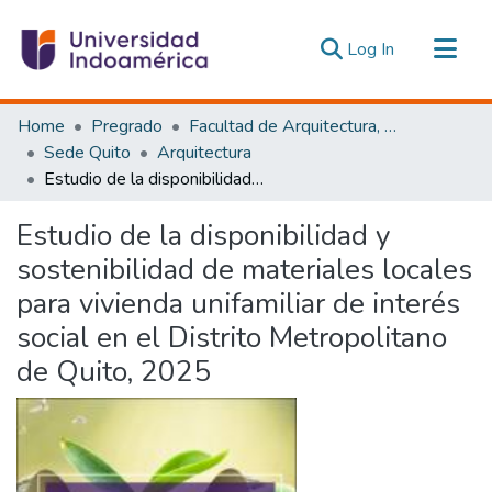
(current)
Log In
Communities & Collections
Home
Pregrado
Facultad de Arquitectura, Artes y Diseño
All of DSpace
Sede Quito
Arquitectura
Estudio de la disponibilidad y sostenibilidad de materiales locales para vivienda unifamiliar de interés social en el Distrito Metropolitano de Quito, 2025
Statistics
Estadísticas Externas
Estudio de la disponibilidad y
sostenibilidad de materiales locales
para vivienda unifamiliar de interés
social en el Distrito Metropolitano
de Quito, 2025