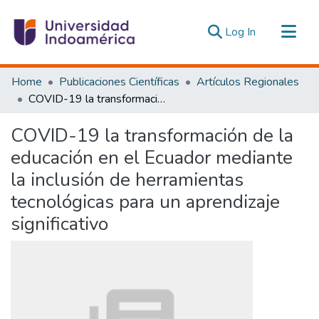
(current)
Log In
Communities & Collections
Home
Publicaciones Científicas
Artículos Regionales
All of DSpace
COVID-19 la transformación de la educación en el Ecuador mediante la inclusión de herramientas tecnológicas para un aprendizaje significativo
Statistics
COVID-19 la transformación de la
Estadísticas Externas
educación en el Ecuador mediante
la inclusión de herramientas
tecnológicas para un aprendizaje
significativo