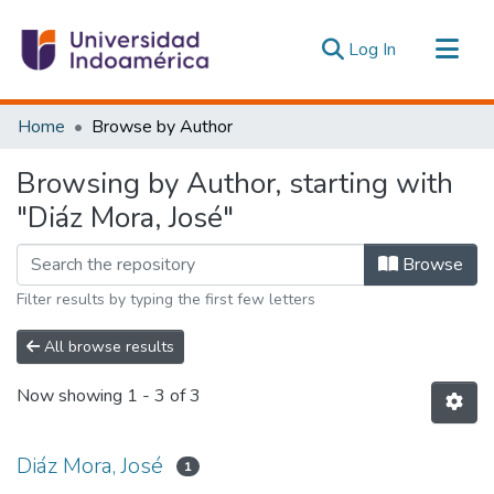
(current)
Log In
Communities & Collections
Home
Browse by Author
All of DSpace
Browsing by Author, starting with
Estadísticas Externas
"Diáz Mora, José"
Browse
Filter results by typing the first few letters
All browse results
Now showing
1 - 3 of 3
Diáz Mora, José
1