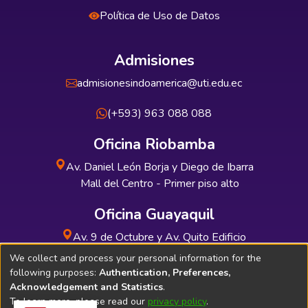
Política de Uso de Datos
Admisiones
admisionesindoamerica@uti.edu.ec
(+593) 963 088 088
Oficina Riobamba
Av. Daniel León Borja y Diego de Ibarra
Mall del Centro - Primer piso alto
Oficina Guayaquil
Av. 9 de Octubre y Av. Quito Edificio
INDUAUTO - Planta baja
We collect and process your personal information for the
following purposes:
Authentication, Preferences,
Acknowledgement and Statistics
.
To learn more, please read our
privacy policy
.